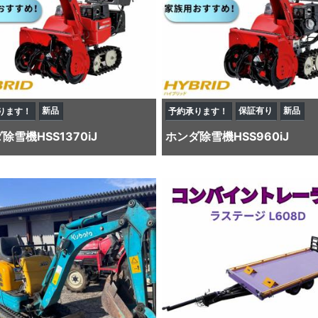
新品
保証有り
新品
ります！
予約承ります！
ダ
除雪機
HSS1370iJ
ホンダ
除雪機
HSS960iJ