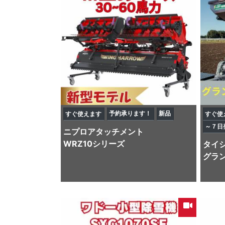
予約承ります！
新品
すぐ使えます
すぐ使
～７日
ニプロ
アタッチメント
WRZ10シリーズ
タイ
グラン