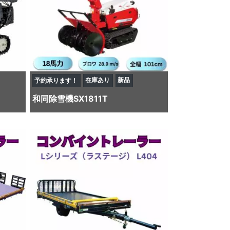
在庫あり
新品
予約承ります！
和同
除雪機
SX1811T