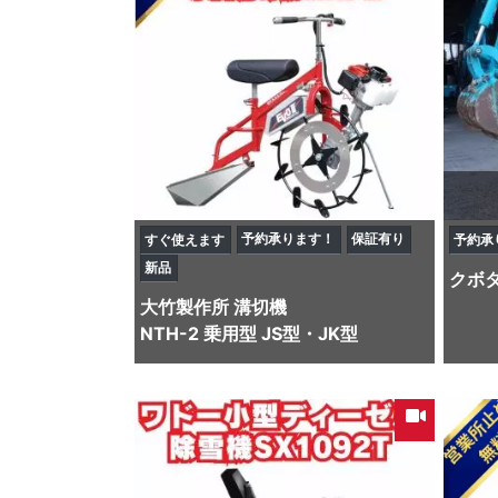
予約承ります！
保証有り
すぐ使えます
予約承
新品
クボ
大竹製作所
溝切機
NTH-2 乗用型 JS型・JK型