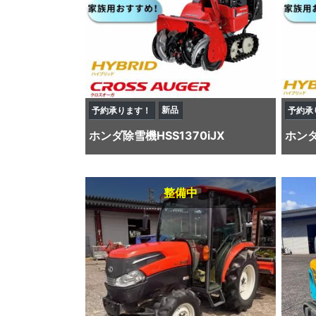
新品
予約承ります！
予約承
ホンダ
除雪機
HSS1370iJX
ホン
整備中