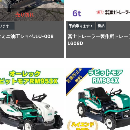
売り切れ
新品
ります！
予約承ります！
タ
ミニ油圧ショベル
U-008
冨士トレーラー製作所
トレー
L608D