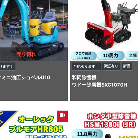
売り切れ
保証有り
新品
ります！
予約承ります！
タ
ミニ油圧ショベル
U10
和同
除雪機
ワドー除雪機SXC1070H