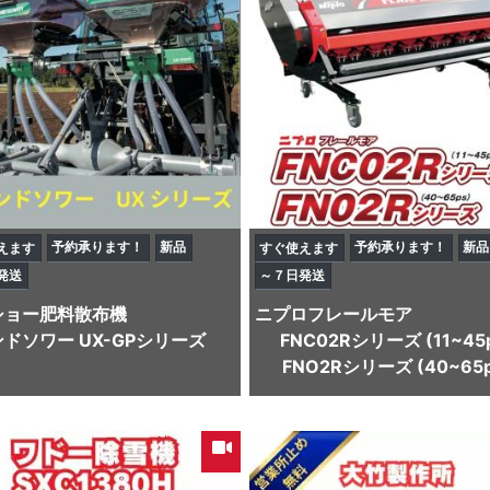
予約承ります！
新品
予約承ります！
新品
えます
すぐ使えます
発送
～７日発送
ショー
肥料散布機
ニプロ
フレールモア
ドソワー UX-GPシリーズ
FNC02Rシリーズ (11~45
FNO2Rシリーズ (40~65p