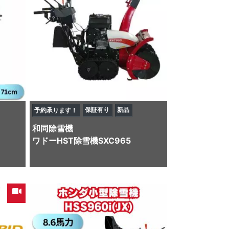
保証有り
新品
予約承ります！
和同
除雪機
ワドーHST除雪機SXC965