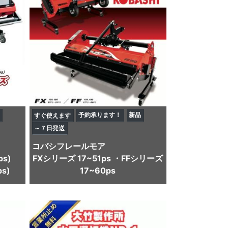
予約承ります！
新品
すぐ使えます
～７日発送
コバシ
フレールモア
ps)
FXシリーズ 17~51ps ・FFシリーズ
s)
17~60ps