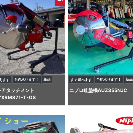
予約承ります！
新品
予約承ります！
新品
えます
すぐ運べます
シ
アタッチメント
ニプロ
畦塗機
AUZ355NJC
XRM871-T-OS