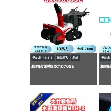
保証有り
新品
予約承ります！
予約承
和同
除雪機
SXC1070SE
和同