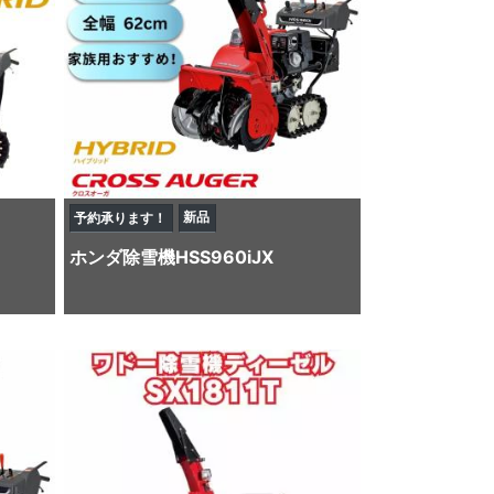
新品
予約承ります！
ホンダ
除雪機
HSS960iJX