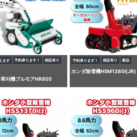
予約承ります！
保証有り
保証有り
新品
えます
予約承ります！
ホンダ
除雪機
HSM1380i(JR)
C
草刈機
ブルモアHR805