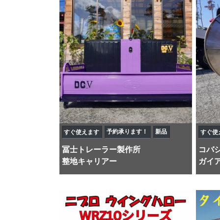
予約承ります！
新品
すぐ使えます
すぐ使
冨士トレーラー製作所
コバ
整地キャリアー
ガイア