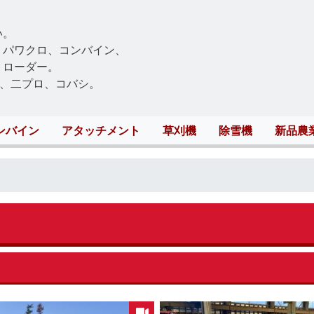
Skip
to
い。
main
、パワクロ、コンバイン、
content
トローダー。
、二プロ、コバシ。
ンバイン
アタッチメント
草刈機
除雪機
新品農