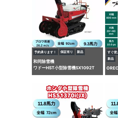
保証有り
新品
予約承ります！
すぐ使
新品
和同
除雪機
ワドーHST小型除雪機SX1092T
ORE