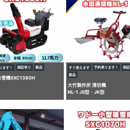
保証有り
新品
予約承ります！
保証
ります！
すぐ使えます
新品
除雪機
SXC1380H
大竹製作所
溝切機
NL-1 JS型・JK型