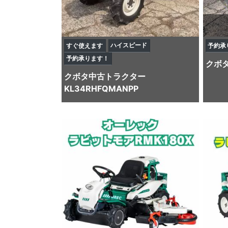
ハイスピード
すぐ使えます
予約承
予約承ります！
クボ
クボタ
中古トラクター
KL34RHFQMANPP