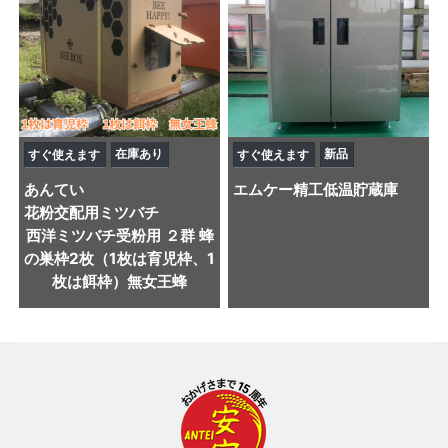
在庫あり
新品
すぐ使えます
すぐ使えます
あんてい
エムケー精工
低温貯蔵庫
花粉交配用ミツバチ
西洋ミツバチ受粉用 ２群 蜂
の巣枠2枚（1枚は育児枠、1
枚は餌枠）無女王蜂