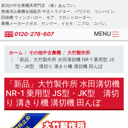
Skip
新潟の中古農機具専門店 （株）あんてい。
to
整備済み農機全国販売 中古トラクター、パワクロ、コンバイン、
main
田植機 ウィングハロー、モア、フロントローダー。
農機メーカークボタ、ヤンマー、イセキ、二プロ、コバシ。
content
MENU
0120-278-607
ホーム
その他中古農機
大竹製作所
「新品」大竹製作所 水田溝切機 NR-1 乗用型 JS
型・JK型 溝切り 溝きり機 溝切機 田んぼ
「新品」大竹製作所 水田溝切機
NR-1 乗用型 JS型・JK型 溝切
り 溝きり機 溝切機 田んぼ