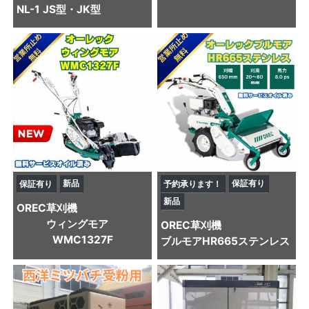
NL-1 JS型・JK型
新品
保証有り
保証有り
予約承ります！
新品
OREC
草刈機
ウィングモア
OREC
草刈機
WMC1327F
ブルモアHR665ステンレス