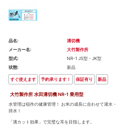
品名
溝切機
メーカー名
大竹製作所
型式
NR-1 JS型・JK型
状態
新品
すぐ使えます
予約承ります！
保証有り
新品
大竹製作所 水田溝切機 NR-1 乗用型
水管理は稲作の健康管理！ お米の成長に合わせて灌水・
排水！
「溝カット効果」で完璧な耳を目指します。