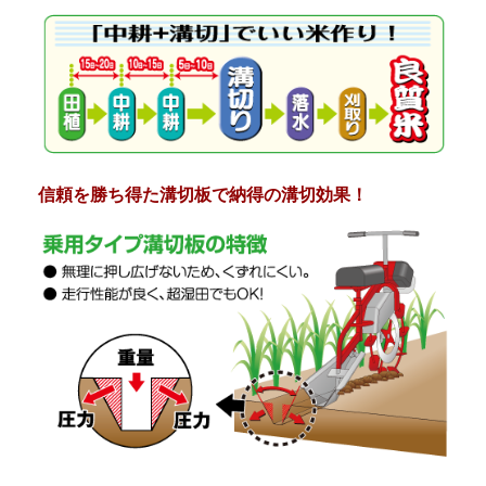
信頼を勝ち得た溝切板で納得の溝切効果！