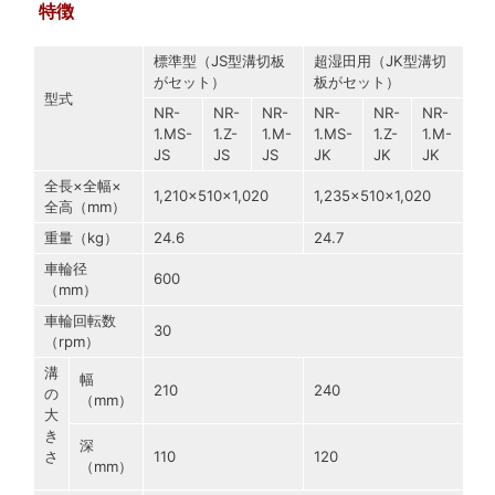
特徴
標準型（JS型溝切板
超湿田用（JK型溝切
がセット）
板がセット）
型式
NR-
NR-
NR-
NR-
NR-
NR-
1.MS-
1.Z-
1.M-
1.MS-
1.Z-
1.M-
JS
JS
JS
JK
JK
JK
全長×全幅×
1,210×510×1,020
1,235×510×1,020
全高（mm）
重量（kg）
24.6
24.7
車輪径
600
（mm）
車輪回転数
30
（rpm）
溝
幅
210
240
の
（mm）
大
き
深
さ
110
120
（mm）