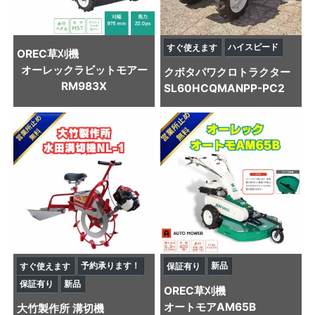
ハイスピード
すぐ使えます
OREC
草刈機
オーレックラビットモアー
クボタ
パワクロトラクター
RM983X
SL60HCQMANPP-PC2
予約承ります！
新品
すぐ使えます
保証有り
保証有り
新品
OREC
草刈機
オートモアAM65B
大竹製作所
溝切機