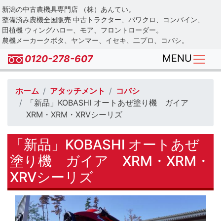
Skip
新潟の中古農機具専門店 （株）あんてい。
to
整備済み農機全国販売 中古トラクター、パワクロ、コンバイン、
main
田植機 ウィングハロー、モア、フロントローダー。
農機メーカークボタ、ヤンマー、イセキ、二プロ、コバシ。
content
MENU
0120-278-607
ホーム
アタッチメント
コバシ
「新品」KOBASHI オートあぜ塗り機 ガイア
XRM・XRM・XRVシーリズ
「新品」KOBASHI オートあぜ
塗り機 ガイア XRM・XRM・
XRVシーリズ