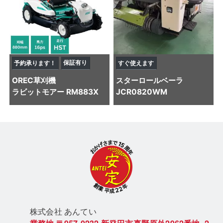
保証有り
予約承ります！
すぐ使えます
OREC
草刈機
スター
ロールベーラ
ラビットモアー RM883X
JCR0820WM
株式会社 あん
てい