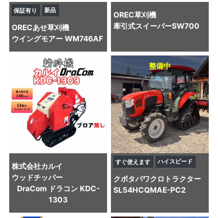
新品
保証有り
OREC
草刈機
牽引式スイーパーSW700
OREC
あせ草刈機
ウイングモアー WM746AF
整備中
ハイスピード
すぐ使えます
株式会社カルイ
ウッドチッパー
クボタ
パワクロトラクター
DraCom ドラコン KDC-
SL54HCQMAE-PC2
1303