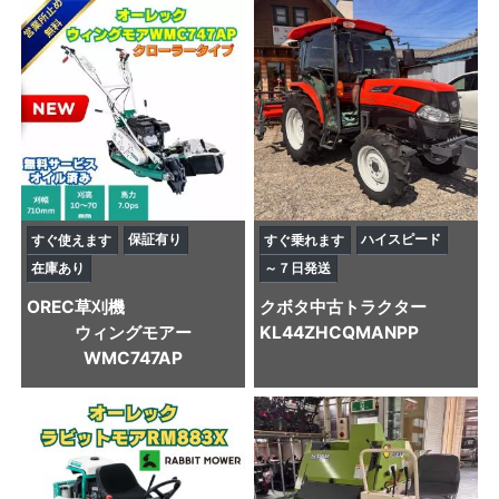
保証有り
ハイスピード
すぐ使えます
すぐ乗れます
在庫あり
～７日発送
OREC
草刈機
クボタ
中古トラクター
ウィングモアー
KL44ZHCQMANPP
WMC747AP