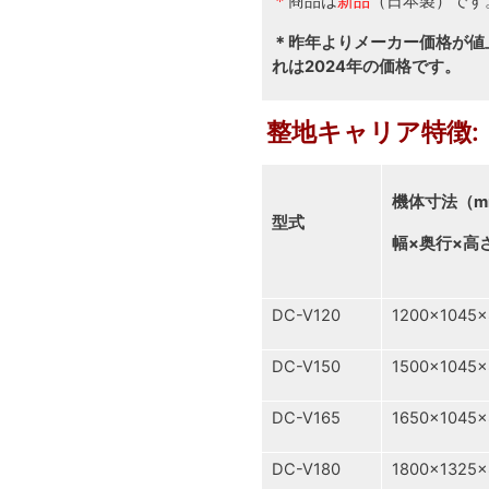
＊
商品は
新品
（日本製）です
＊昨年よりメーカー価格が値
れは2024年の価格です。
整地キャリア特徴:
機体寸法（m
型式
幅×奥行×高
DC-V120
1200×1045×
DC-V150
1500×1045×
DC-V165
1650×1045×
DC-V180
1800×1325×