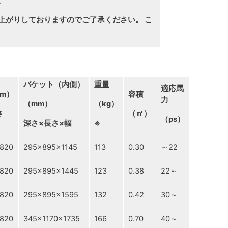
。
上がりしておりますのでご了承ください。 こ
バケット（内側）
重量
適応馬
m）
容積
力
（mm）
（kg）
さ
（㎥）
（ps）
深さ×長さ×幅
※
820
295×895×1145
113
0.30
～22
820
295×895×1445
123
0.38
22～
820
295×895×1595
132
0.42
30～
820
345×1170×1735
166
0.70
40～