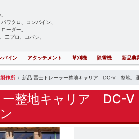
Skip
to
い。
main
、パワクロ、コンバイン、
content
トローダー。
、二プロ、コバシ。
ンバイン
アタッチメント
草刈機
除雪機
新品農
ー製作所
新品 冨士トレーラー整地キャリア DC-V 整地
ラー整地キャリア DC-
ン