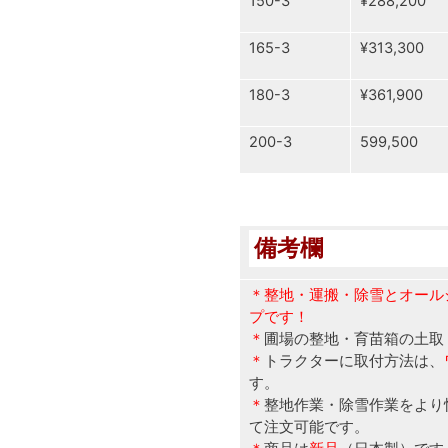
150-3
¥288,200
165-3
¥313,300
180-3
¥361,900
200-3
599,500
備考欄
＊整地・運搬・除雪とオール
プです！
＊
圃場の整地・育苗箱の土取
＊
トラクターに取付方法は、
す。
＊
整地作業・除雪作業をより
て注文可能です。