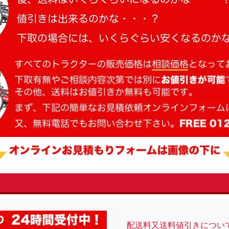
fsRight
配送料又送料値引きについ