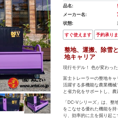
品名
メーカー名
状態
すぐ使えます
予約承り
整地、運搬、除雪
地キャリア
現行モデル！ 色が変わっ
富士トレーラーの整地キャ
活躍する多機能な農業機械
と省力化をサポートし、農
「DC-Vシリーズ」は、整
をこなせる優れた機能を持
り、効率的に土を掘り起こ