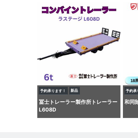
新品
予約承ります！
予約承
冨士トレーラー製作所
トレーラー
和同
L608D