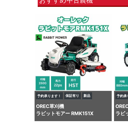
おすすめ中古農機
保証有り
新品
予約承ります！
予約承
OREC
草刈機
ORE
ラビットモアー RMK151X
ラビッ