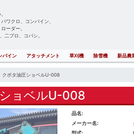
Skip
to
い。
main
、パワクロ、コンバイン、
content
トローダー。
、二プロ、コバシ。
ンバイン
アタッチメント
草刈機
除雪機
新品農
 クボタ油圧ショベルU-008
ョベルU-008
品名
メーカー名
型式