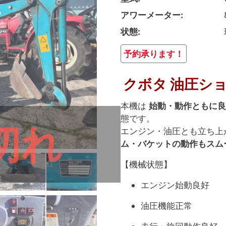
アワーメーター
状態
予約承ります！
クボタ 油圧ショ
本機は
始動・動作ともに良
態です。
切れ
エンジン・油圧とも立ち上
ム・バケットの動作もスム
【機械状態】
エンジン始動良好
油圧機能正常