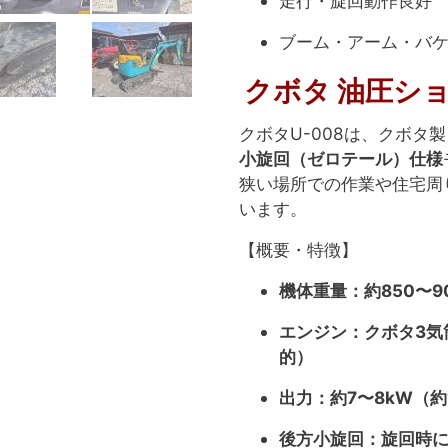
走行・旋回動作良好
ブーム・アーム・バ
クボタ 油圧ショ
クボタU-008は、クボタ
小旋回（ゼロテール）仕様
狭い場所での作業や住宅周
います。
【概要・特徴】
機体重量：約850〜90
エンジン：クボタ3気筒
的）
出力：約7〜8kW（約
後方小旋回：旋回時