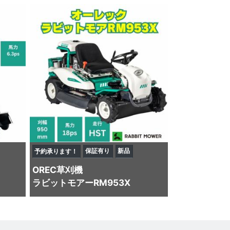
保証有り
新品
予約承ります！
OREC
草刈機
ラビットモアーRM953X