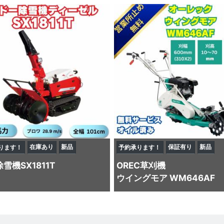
在庫あり
新品
保証有り
新品
ります！
予約承ります！
除雪機
SX1811T
OREC
草刈機
ウイングモア WM646AF