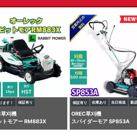
保証有り
在庫あり
当日発送
新
ります！
保証有り
C
草刈機
OREC
草刈機
トモアー RM883X
スパイダーモア SP853A