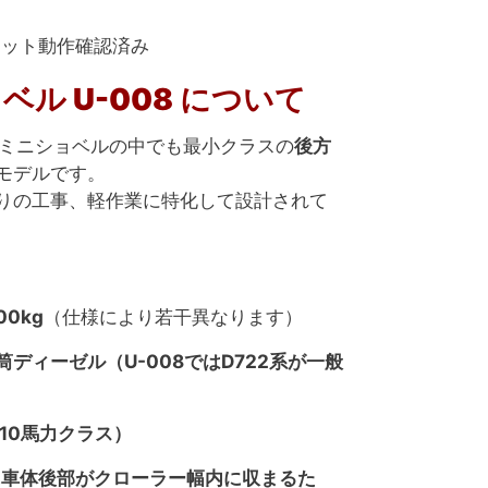
ケット動作確認済み
ベル U-008 について
製ミニショベルの中でも最小クラスの
後方
モデルです。
りの工事、軽作業に特化して設計されて
0kg
（仕様により若干異なります）
ディーゼル（U-008ではD722系が一般
10馬力クラス）
に車体後部がクローラー幅内に収まるた