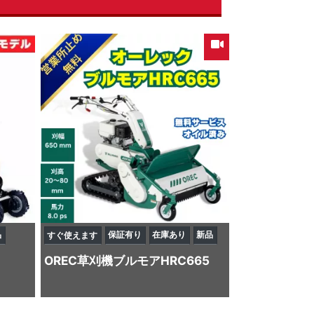
品
保証有り
在庫あり
新品
すぐ使えます
OREC
草刈機
ブルモアHRC665