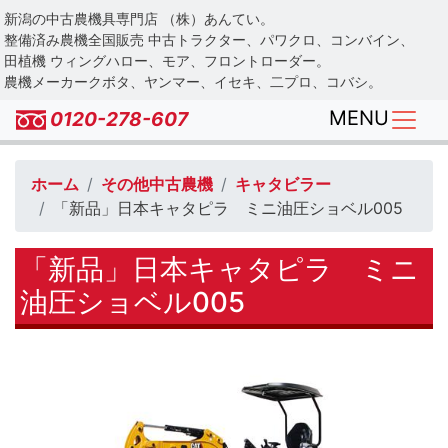
Skip
新潟の中古農機具専門店 （株）あんてい。
to
整備済み農機全国販売 中古トラクター、パワクロ、コンバイン、
main
田植機 ウィングハロー、モア、フロントローダー。
農機メーカークボタ、ヤンマー、イセキ、二プロ、コバシ。
content
MENU
0120-278-607
ホーム
その他中古農機
キャタビラー
「新品」日本キャタピラ ミニ油圧ショベル005
「新品」日本キャタピラ ミニ
油圧ショベル005