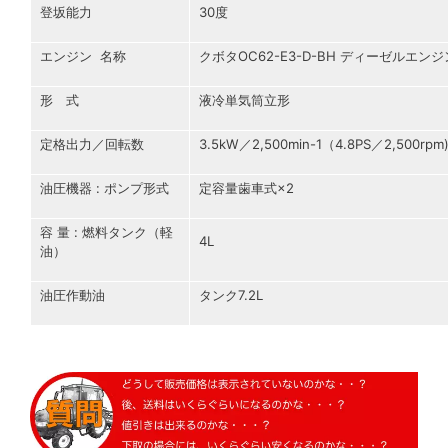
登坂能力
30度
エンジン 名称
クボタOC62-E3-D-BH ディーゼルエンジ
形 式
液冷単気筒立形
定格出力／回転数
3.5kW／2,500min-1（4.8PS／2,500rpm
油圧機器 : ポンプ形式
定容量歯車式×2
容 量 : 燃料タンク（軽
4L
油）
油圧作動油
タンク7.2L