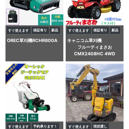
保証有り
新品
保証有り
新品
すぐ使えます
すぐ使えます
OREC
草刈機
RCHR800A
キャニコム
草刈機
フルーティまさお
CMX2408HC 4WD
予約承ります！
現状渡し
すぐ使えます
すぐ使えます