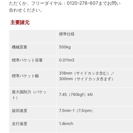
ただくか、フリーダイヤル：0120-278-607までお問い
合わせください。
主要諸元
標準仕様
機械質量
500kg
標準バケット容量
0.011m3
318mm（サイドカッタ含む）／
標準バケット幅
300mm（サイドカッタ含まず）
最大掘削力（バケッ
7.45（760kgf）kN
ト）
旋回速度
7.5min-1（7.5rpm）
走行速度
1.4km/h