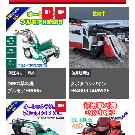
,
整備中
新品
保証有り
使用期間短
OREC
草刈機
クボタ
コンバイン
ブルモアHR665
ER460SD4MW2E