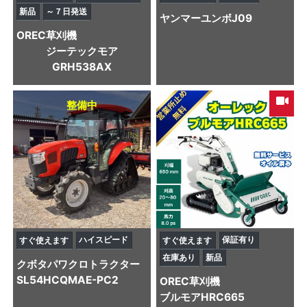
新品
～７日発送
ヤンマー
ユンボ
J09
OREC
草刈機
ジーテックモア
GRH538AX
整備中
ハイスピード
保証有り
すぐ使えます
すぐ使えます
在庫あり
新品
クボタ
パワクロトラクター
SL54HCQMAE-PC2
OREC
草刈機
ブルモアHRC665