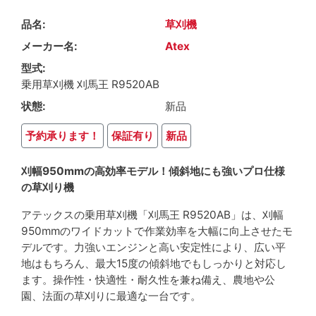
品名
草刈機
メーカー名
Atex
型式
乗用草刈機 刈馬王 R9520AB
状態
新品
予約承ります！
保証有り
新品
刈幅950mmの高効率モデル！傾斜地にも強いプロ仕様
の草刈り機
アテックスの乗用草刈機「刈馬王 R9520AB」は、刈幅
950mmのワイドカットで作業効率を大幅に向上させたモ
デルです。力強いエンジンと高い安定性により、広い平
地はもちろん、最大15度の傾斜地でもしっかりと対応し
ます。操作性・快適性・耐久性を兼ね備え、農地や公
園、法面の草刈りに最適な一台です。