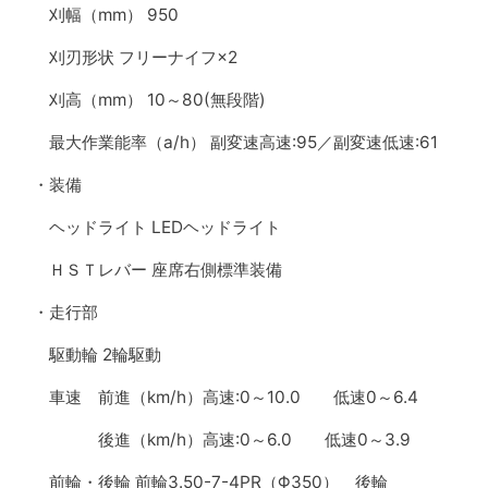
刈幅（mm） 950
刈刃形状 フリーナイフ×2
刈高（mm） 10～80(無段階)
最大作業能率（a/h） 副変速高速:95／副変速低速:61
・装備
ヘッドライト LEDヘッドライト
ＨＳＴレバー 座席右側標準装備
・走行部
駆動輪 2輪駆動
車速 前進（km/h）高速:0～10.0 低速0～6.4
後進（km/h）高速:0～6.0 低速0～3.9
前輪・後輪 前輪3.50-7-4PR（Φ350） 後輪