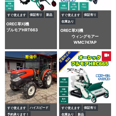
保証有り
新品
保証有り
すぐ使えます
すぐ使えます
在庫あり
OREC
草刈機
ブルモアHRT663
OREC
草刈機
ウィングモアー
WMC747AP
整備中
ハイスピード
保証有り
すぐ使えます
すぐ使えます
予約承ります！
在庫あり
新品