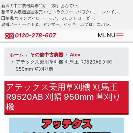
Skip
新潟の中古農機具専門店 （株）あんてい。
to
整備済み農機全国販売 中古トラクター、パワクロ、コンバイン、
main
田植機 ウィングハロー、モア、フロントローダー。
農機メーカークボタ、ヤンマー、イセキ、二プロ、コバシ。
content
MENU
0120-278-607
ホーム
その他中古農機
Atex
アテックス乗用草刈機 刈馬王 R9520AB 刈幅
950mm 草刈り機
アテックス乗用草刈機 刈馬王
R9520AB 刈幅 950mm 草刈り
機