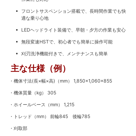
フロントサスペンション搭載で、長時間作業でも快
適な乗り心地
LEDヘッドライト装備で、早朝・夕方の作業も安心
無段変速HSTで、初心者でも簡単に操作可能
刈刃洗浄機能付きで、メンテナンスも簡単
主な仕様（例）
・機体寸法(長×幅×高)（mm） 1,850×1,060×855
・機体質量（kg） 305
・ホイールベース（mm） 1,215
・トレッド（mm） 前輪845 後輪785
・刈取部