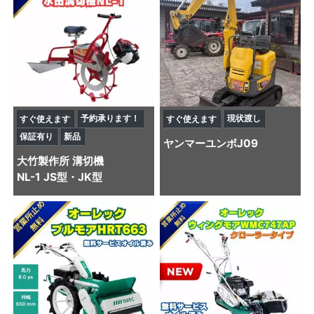
予約承ります！
現状渡し
すぐ使えます
すぐ使えます
保証有り
新品
ヤンマー
ユンボ
J09
大竹製作所
溝切機
NL-1 JS型・JK型