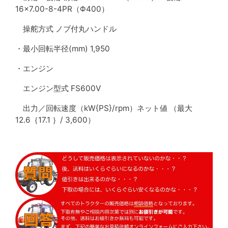
16×7.00-8-4PR（Φ400）
操舵方式 ノブ付丸ハンドル
・最小回転半径(mm) 1,950
・エンジン
エンジン型式 FS600V
出力／回転速度（kW{PS}/rpm）ネット値 （最大
12.6｛17.1 ｝/ 3,600）