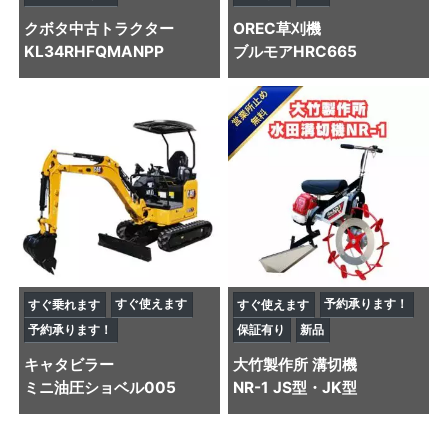
クボタ
中古トラクター
OREC
草刈機
KL34RHFQMANPP
ブルモアHRC665
すぐ使えます
予約承ります！
すぐ乗れます
すぐ使えます
予約承ります！
保証有り
新品
キャタビラー
大竹製作所
溝切機
ミニ油圧ショベル
005
NR-1 JS型・JK型