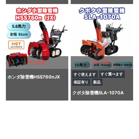
売り切れ
売り切れ
すぐ運べます
すぐ使えます
ホンダ
除雪機
HSS760nJX
保証有り
新品
クボタ
除雪機
SLA-1070A