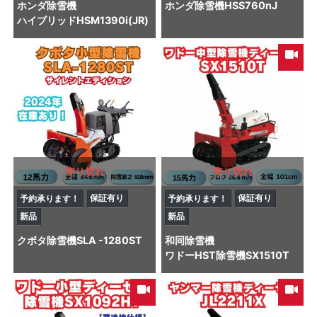
ホンダ
除雪機
ホンダ
除雪機
HSS760nJ
ハイブリッドHSM1390i(JR)
売り切れ
売り切れ
保証有り
保証有り
予約承ります！
予約承ります！
新品
新品
クボタ
除雪機
SLA -1280ST
和同
除雪機
ワドーHST除雪機SX1510T