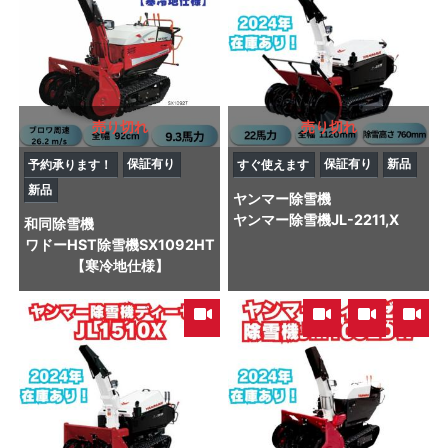
売り切れ
売り切れ
保証有り
保証有り
新品
予約承ります！
すぐ使えます
新品
ヤンマー
除雪機
ヤンマー除雪機JL-2211,X
和同
除雪機
ワドーHST除雪機SX1092HT
【寒冷地仕様】
,
,