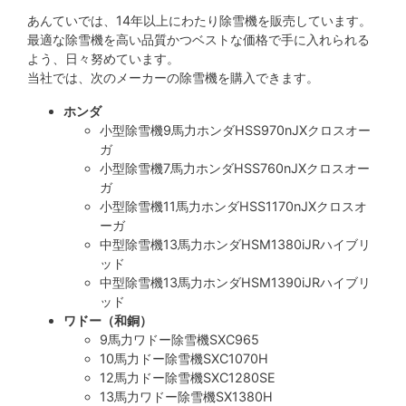
あんていでは、14年以上にわたり除雪機を販売しています。
最適な除雪機を高い品質かつベストな価格で手に入れられる
よう、日々努めています。
当社では、次のメーカーの除雪機を購入できます。
ホンダ
小型除雪機9馬力ホンダHSS970nJXクロスオー
ガ
小型除雪機7馬力ホンダHSS760nJXクロスオー
ガ
小型除雪機11馬力ホンダHSS1170nJXクロスオ
ーガ
中型除雪機13馬力ホンダHSM1380iJRハイブリ
ッド
中型除雪機13馬力ホンダHSM1390iJRハイブリ
ッド
ワドー（和銅）
9馬力ワドー除雪機SXC965
10馬力ドー除雪機SXC1070H
12馬力ドー除雪機SXC1280SE
13馬力ワドー除雪機SX1380H