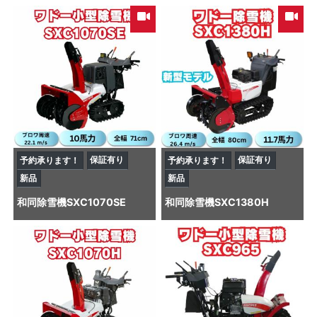
保証有り
保証有り
予約承ります！
予約承ります！
新品
新品
和同
除雪機
SXC1070SE
和同
除雪機
SXC1380H