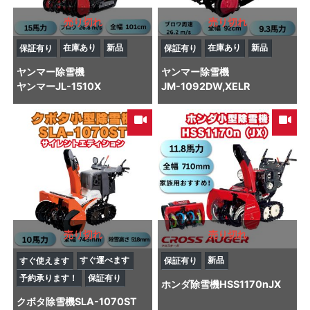
売り切れ
売り切れ
在庫あり
新品
在庫あり
新品
保証有り
保証有り
ヤンマー
除雪機
ヤンマー
除雪機
ヤンマーJL-1510X
JM-1092DW,XELR
売り切れ
売り切れ
すぐ運べます
新品
すぐ使えます
保証有り
予約承ります！
保証有り
ホンダ
除雪機
HSS1170nJX
クボタ
除雪機
SLA-1070ST