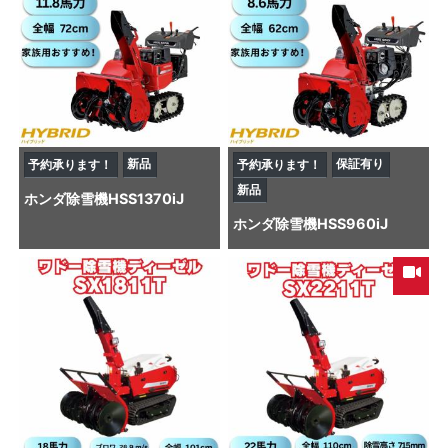
新品
保証有り
予約承ります！
予約承ります！
新品
ホンダ
除雪機
HSS1370iJ
ホンダ
除雪機
HSS960iJ