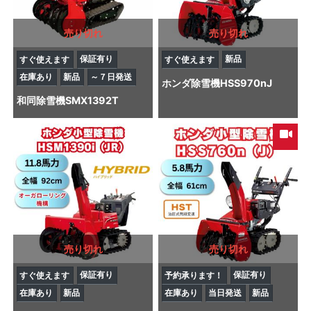
売り切れ
売り切れ
保証有り
新品
すぐ使えます
すぐ使えます
在庫あり
新品
～７日発送
ホンダ
除雪機
HSS970nJ
和同
除雪機
SMX1392T
売り切れ
売り切れ
保証有り
保証有り
すぐ使えます
予約承ります！
在庫あり
新品
在庫あり
当日発送
新品