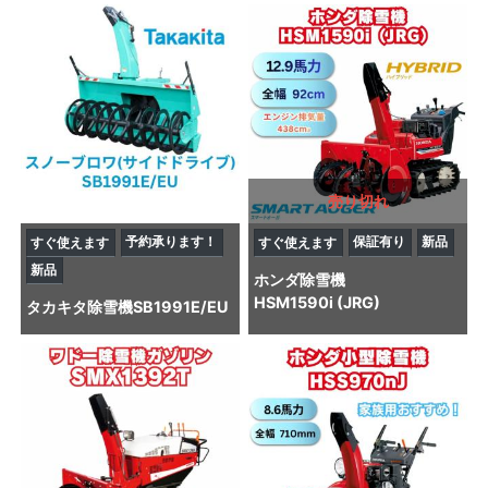
売り切れ
予約承ります！
保証有り
新品
すぐ使えます
すぐ使えます
新品
ホンダ
除雪機
HSM1590i (JRG)
タカキタ
除雪機
SB1991E/EU