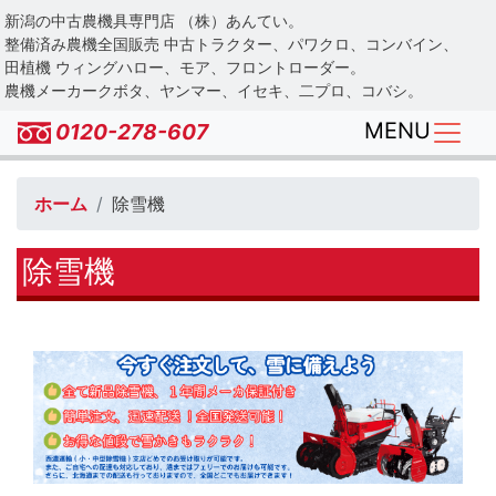
Skip
新潟の中古農機具専門店 （株）あんてい。
to
整備済み農機全国販売 中古トラクター、パワクロ、コンバイン、
main
田植機 ウィングハロー、モア、フロントローダー。
農機メーカークボタ、ヤンマー、イセキ、二プロ、コバシ。
content
MENU
0120-278-607
ホーム
除雪機
除雪機
Image