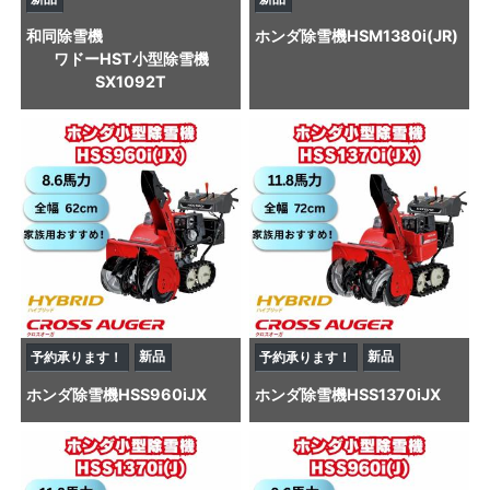
和同
除雪機
ホンダ
除雪機
HSM1380i(JR)
ワドーHST小型除雪機
SX1092T
新品
新品
予約承ります！
予約承ります！
ホンダ
除雪機
HSS960iJX
ホンダ
除雪機
HSS1370iJX