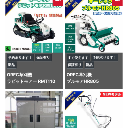
保証有り
予約承ります！
予約承ります！
すぐ使えます
新品
保証有り
新品
OREC
草刈機
OREC
草刈機
ラビットモアー RMT110
ブルモアHR805