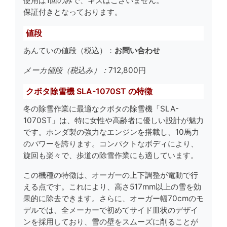
使用は1回のみで、キズはございません。
保証付きとなっております。
値段
あんていの値段（税込）：
お問い合わせ
メーカ値段（税込み）：
712,800円
クボタ除雪機 SLA-1070ST の特徴
冬の除雪作業に最適なクボタの除雪機「SLA-
1070ST」は、特に女性や高齢者に優しい設計が魅力
です。ホンダ製の強力なエンジンを搭載し、10馬力
のパワーを誇ります。コンパクトなボディにより、
旋回も楽々で、歩道の除雪作業にも適しています。
この機種の特徴は、オーガーの上下調整が電動で行
える点です。これにより、高さ517mm以上の雪を効
果的に除去できます。さらに、オーガー幅70cmのモ
デルでは、全メーカーで初めてサイド皿状のデザイ
ンを採用しており、雪の壁をスムーズに削ることが