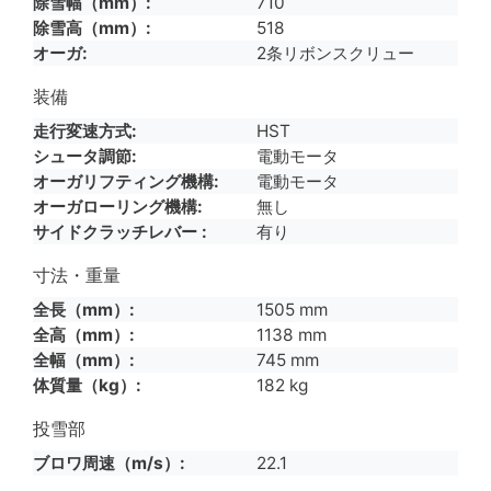
除雪幅（mm）
710
除雪高（mm）
518
オーガ
2条リボンスクリュー
装備
走行変速方式
HST
シュータ調節
電動モータ
オーガリフティング機構
電動モータ
オーガローリング機構
無し
サイドクラッチレバー
有り
寸法・重量
全長（mm）
1505 mm
全高（mm）
1138 mm
全幅（mm）
745 mm
体質量（kg）
182 kg
投雪部
ブロワ周速（m/s）
22.1