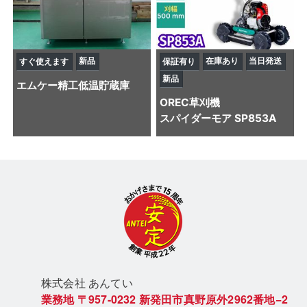
新品
在庫あり
当日発送
すぐ使えます
保証有り
新品
エムケー精工
低温貯蔵庫
OREC
草刈機
スパイダーモア SP853A
株式会社 あん
てい
業務地
〒957-0232
新発田市真野原外2962番地−2