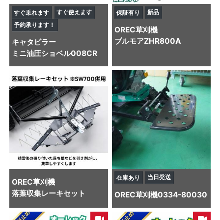
すぐ使えます
新品
すぐ乗れます
保証有り
予約承ります！
OREC
草刈機
ブルモアZHR800A
キャタビラー
ミニ油圧ショベル
008CR
当日発送
在庫あり
OREC
草刈機
落葉収集レーキセット
OREC
草刈機
0334-80030