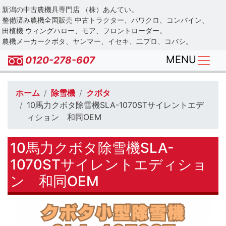
Skip
新潟の中古農機具専門店 （株）あんてい。
to
整備済み農機全国販売 中古トラクター、パワクロ、コンバイン、
main
田植機 ウィングハロー、モア、フロントローダー。
農機メーカークボタ、ヤンマー、イセキ、二プロ、コバシ。
content
MENU
0120-278-607
ホーム
除雪機
クボタ
10馬力クボタ除雪機SLA-1070STサイレントエデ
ィション 和同OEM
10馬力クボタ除雪機SLA-
1070STサイレントエディショ
ン 和同OEM