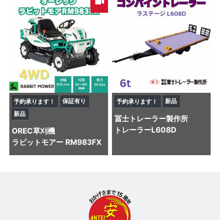
保証有り
新品
予約承ります！
予約承ります！
新品
冨士トレーラー製作所
トレーラー
L608D
OREC
草刈機
ラビットモアー RM983FX