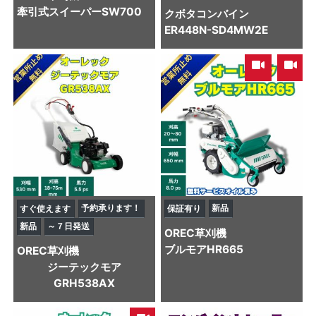
牽引式スイーパーSW700
クボタ
コンバイン
ER448N-SD4MW2E
,
予約承ります！
新品
すぐ使えます
保証有り
新品
～７日発送
OREC
草刈機
ブルモアHR665
OREC
草刈機
ジーテックモア
GRH538AX