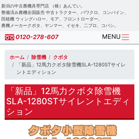
Skip
新潟の中古農機具専門店 （株）あんてい。
to
整備済み農機全国販売 中古トラクター、パワクロ、コンバイン、
main
田植機 ウィングハロー、モア、フロントローダー。
農機メーカークボタ、ヤンマー、イセキ、二プロ、コバシ。
content
MENU
0120-278-607
ホーム
除雪機
クボタ
「新品」12馬力クボタ除雪機SLA-1280STサイレ
ントエディション
「新品」12馬力クボタ除雪機
SLA-1280STサイレントエディ
ション