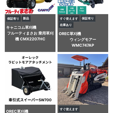
新品
保証有り
保証有り
すぐ使えます
在庫あり
キャニコム
草刈機
フルーティまさお 乗用草刈
OREC
草刈機
機 CMX2207HC
ウィングモアー
WMC747AP
すぐ使えます
OREC
草刈機