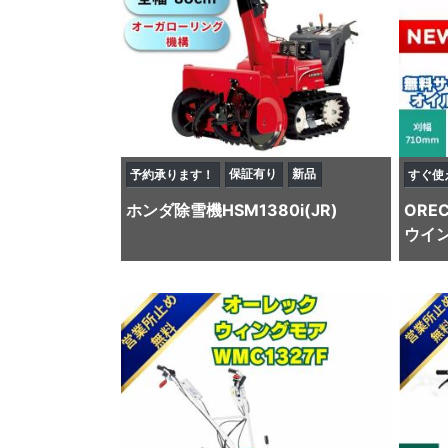
保証有り
新品
予約承ります！
すぐ使
ホンダ
除雪機
HSM1380i(JR)
ORE
ウイン