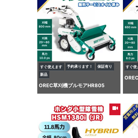
予約承ります！
保証有り
すぐ使えます
すぐ使
新品
ORE
OREC
草刈機
ブルモアHR805