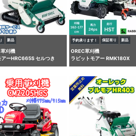
新品
保証有り
新品
り
予約承ります！
C
草刈機
OREC
草刈機
アーHRC665S セルつき
ラビットモアー RMK180X