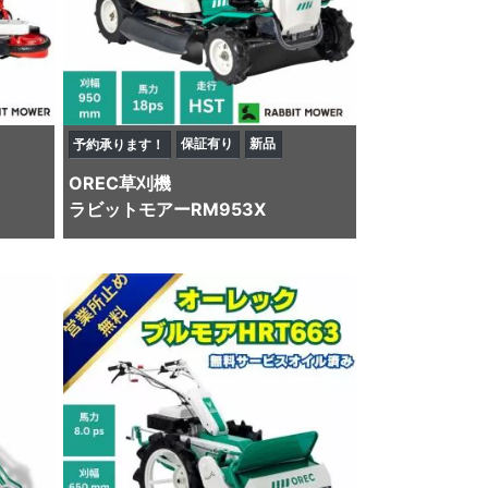
保証有り
新品
予約承ります！
OREC
草刈機
ラビットモアーRM953X