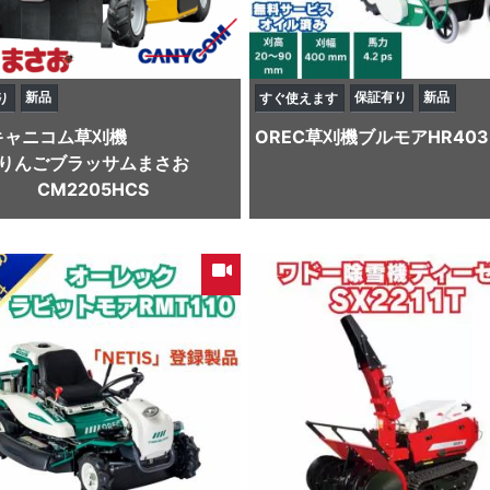
新品
保証有り
新品
り
すぐ使えます
キャニコム
草刈機
OREC
草刈機
ブルモアHR403
りんごブラッサムまさお
CM2205HCS