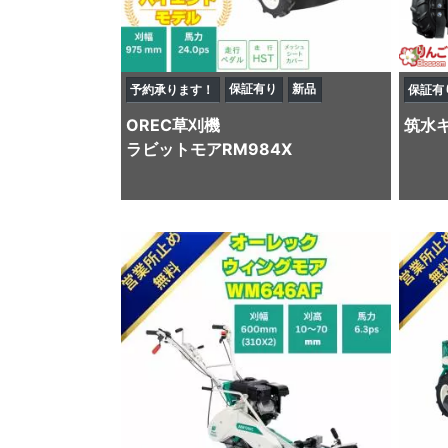
保証有り
新品
予約承ります！
保証有
OREC
草刈機
筑水
ラビットモアRM984X