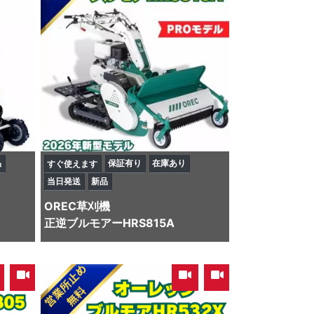
品
保証有り
在庫あり
すぐ使えます
当日発送
新品
OREC
草刈機
正逆ブルモアーHRS815A
,
,