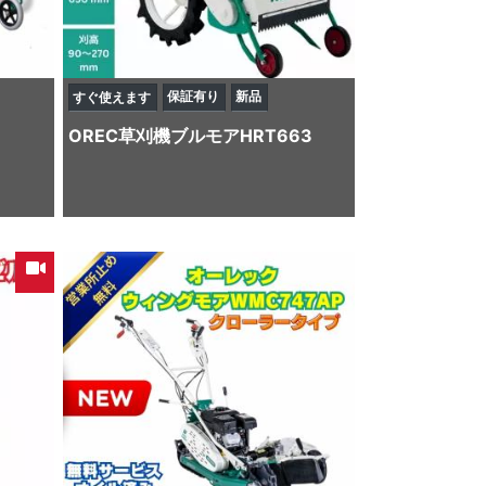
保証有り
新品
すぐ使えます
OREC
草刈機
ブルモアHRT663