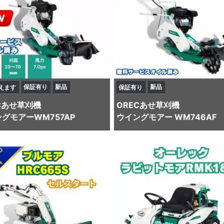
保証有り
新品
新品
えます
保証有り
C
あせ草刈機
OREC
あせ草刈機
グモアーWM757AP
ウイングモアー WM746AF