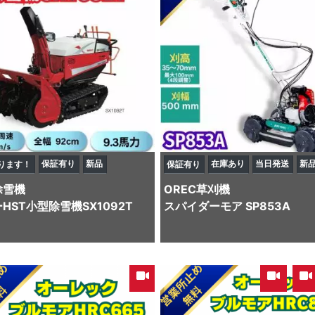
保証有り
新品
在庫あり
当日発送
新
ります！
保証有り
除雪機
OREC
草刈機
HST小型除雪機SX1092T
スパイダーモア SP853A
,