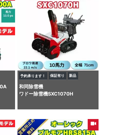
保証有り
新品
予約承ります！
0A
和同
除雪機
ワドー除雪機SXC1070H