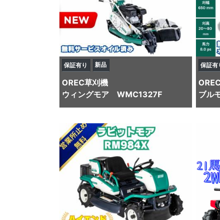
新品
保証有り
保証有
OREC
草刈機
ORE
ウィングモア WMC1327F
ブルモ