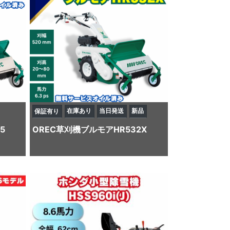
在庫あり
当日発送
新品
保証有り
5
OREC
草刈機
ブルモアHR532X