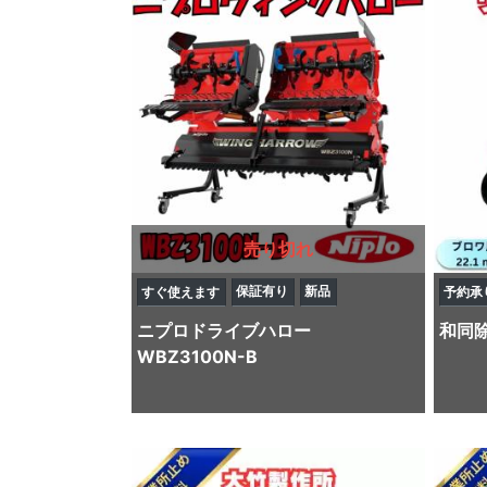
売り切れ
保証有り
新品
すぐ使えます
予約承
ニプロ
ドライブハロー
和同
WBZ3100N-B