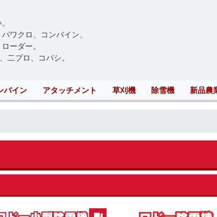
Skip
to
い。
main
、パワクロ、コンバイン、
content
トローダー。
、二プロ、コバシ。
ンバイン
アタッチメント
草刈機
除雪機
新品農