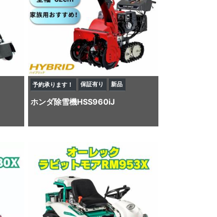
保証有り
新品
予約承ります！
ホンダ
除雪機
HSS960iJ