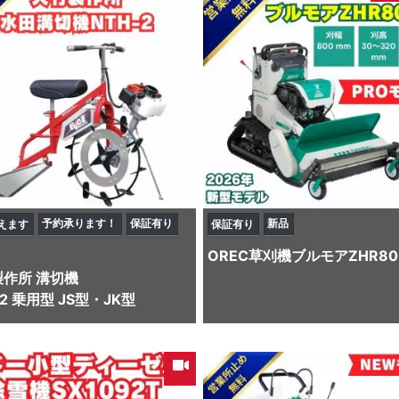
予約承ります！
保証有り
新品
えます
保証有り
OREC
草刈機
ブルモアZHR80
製作所
溝切機
-2 乗用型 JS型・JK型