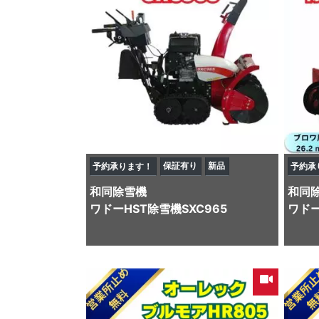
保証有り
新品
予約承ります！
予約承
和同
除雪機
和同
ワドーHST除雪機SXC965
ワドー