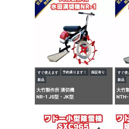
予約承ります！
保証有り
すぐ使えます
すぐ使
新品
新品
大竹製作所
溝切機
大竹
NR-1 JS型・JK型
NTH