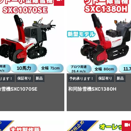
保証有り
新品
保証有り
新品
ります！
予約承ります！
除雪機
SXC1070SE
和同
除雪機
SXC1380H