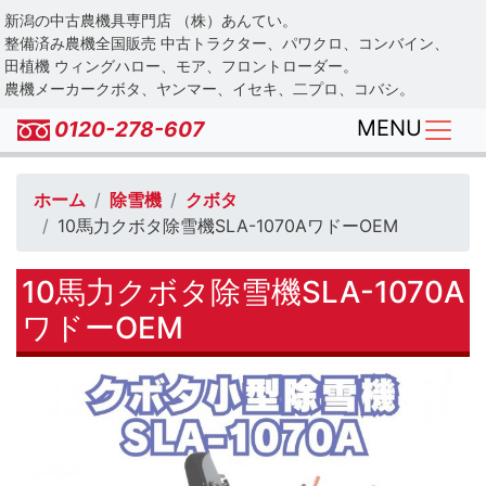
Skip
新潟の中古農機具専門店 （株）あんてい。
to
整備済み農機全国販売 中古トラクター、パワクロ、コンバイン、
main
田植機 ウィングハロー、モア、フロントローダー。
農機メーカークボタ、ヤンマー、イセキ、二プロ、コバシ。
content
MENU
0120-278-607
ホーム
除雪機
クボタ
10馬力クボタ除雪機SLA-1070AワドーOEM
10馬力クボタ除雪機SLA-1070A
ワドーOEM