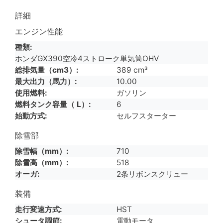
詳細
エンジン性能
種類
ホンダGX390空冷4ストローク単気筒OHV
総排気量（cm3）
389 cm³
最大出力（馬力）
10.00
使用燃料
ガソリン
燃料タンク容量（ L）
6
始動方式
セルフスターター
除雪部
除雪幅（mm）
710
除雪高（mm）
518
オーガ
2条リボンスクリュー
装備
走行変速方式
HST
シュータ調節
電動モータ