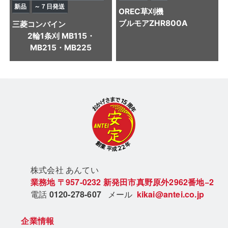
新品
～７日発送
OREC
草刈機
ブルモアZHR800A
三菱
コンバイン
2輪1条刈 MB115・
MB215・MB225
株式会社 あん
てい
業務地
〒957-0232
新発田市真野原外2962番地−2
電話
0120-278-607
メール
kikai@antei.co.jp
企業情報