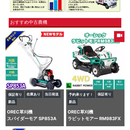
おすすめ中古農機
在庫あり
当日発送
保証有り
保証有り
予約承ります！
新品
新品
OREC
草刈機
OREC
草刈機
スパイダーモア SP853A
ラビットモアー RM983FX