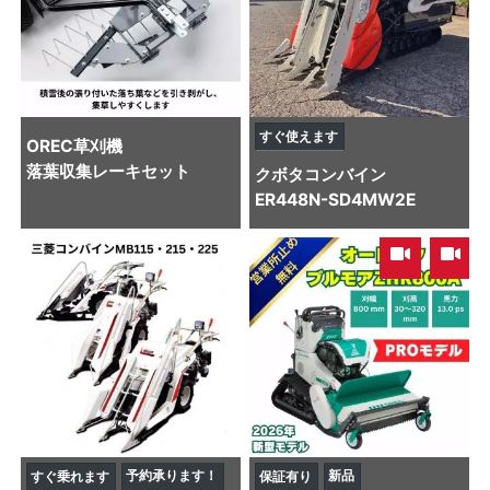
すぐ使えます
OREC
草刈機
落葉収集レーキセット
クボタ
コンバイン
ER448N-SD4MW2E
,
予約承ります！
新品
すぐ乗れます
保証有り