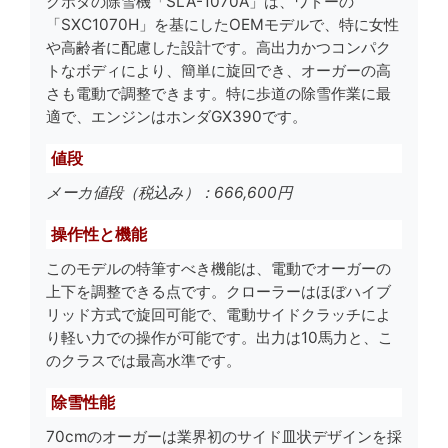
クボタの除雪機「SLA-1070A」は、ワドーの
「SXC1070H」を基にしたOEMモデルで、特に女性
や高齢者に配慮した設計です。高出力かつコンパク
トなボディにより、簡単に旋回でき、オーガーの高
さも電動で調整できます。特に歩道の除雪作業に最
適で、エンジンはホンダGX390です。
値段
メーカ値段（税込み）：666,600円
操作性と機能
このモデルの特筆すべき機能は、電動でオーガーの
上下を調整できる点です。クローラーはほぼハイブ
リッド方式で旋回可能で、電動サイドクラッチによ
り軽い力での操作が可能です。出力は10馬力と、こ
のクラスでは最高水準です。
除雪性能
70cmのオーガーは業界初のサイド皿状デザインを採