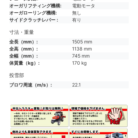
オーガリフティング機構
電動モータ
オーガローリング機構
無し
サイドクラッチレバー
有り
寸法・重量
全長（mm）
1505 mm
全高（mm）
1138 mm
全幅（mm）
745 mm
体質量（kg）
170 kg
投雪部
ブロワ周速（m/s）
22.1