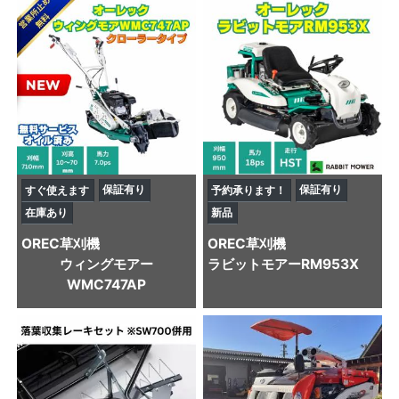
保証有り
保証有り
すぐ使えます
予約承ります！
在庫あり
新品
OREC
草刈機
OREC
草刈機
ウィングモアー
ラビットモアーRM953X
WMC747AP