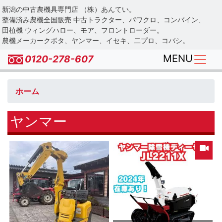
Skip
新潟の中古農機具専門店 （株）あんてい。
to
整備済み農機全国販売 中古トラクター、パワクロ、コンバイン、
main
田植機 ウィングハロー、モア、フロントローダー。
農機メーカークボタ、ヤンマー、イセキ、二プロ、コバシ。
content
MENU
0120-278-607
ホーム
ヤンマー