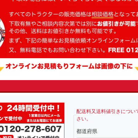
fsRight
配送料又送料値引きについ
さい。
都道府県