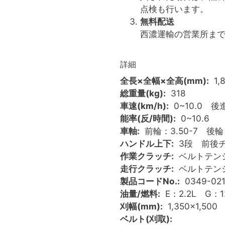
点検も行います。
無料配送
西濃運輸の営業所ま
詳細
全長×全幅×全高(mm)
1,
総重量(kg)
318
車速(km/h)
0~10.0 後進
能率(反/時間)
0~10.6
車軸
前輪：3.50-7 後輪：
ハンドル上下
3段 前後
作業クラッチ
ベルトテン
走行クラッチ
ベルトテン
製品コードNo.
0349-02
油量/燃料
E：2.2L G：1
刈幅(mm)
1,350×1,500
ベルト(刈取)