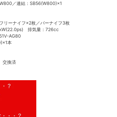
0(W800／連結：SB56(W800)×1
フリーナイフ×2枚／バーナイフ3枚
4kW(22.0ps) 排気量：726cc
1V-AG80
0)×1本
交換済