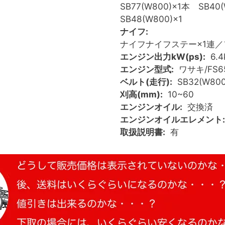
SB77(W800)×1本 SB4
SB48(W800)×1
ナイフ
ナイフナイフステー×1連／
エンジン出力kW(ps)
6.
エンジン型式
ワサキ/FS65
ベルト(走行)
SB32(W80
刈高(mm)
10~60
エンジンオイル
交換済
エンジンオイルエレメント
取扱説明書
有