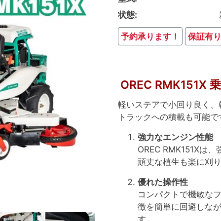
状態
予約承ります！
保証有
OREC RMK151
軽いステアで小回り良く、
トラックへの積載も可能で
強力なエンジン性能
OREC RMK151
頑丈な植生も楽に刈
優れた操作性
コンパクトで機敏な
徴を簡単に回避しな
す。