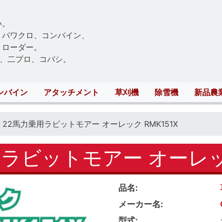
Skip
to
い。
main
、パワクロ、コンバイン、
content
トローダー。
、二プロ、コバシ。
ンバイン
アタッチメント
草刈機
除雪機
新品農
22馬力乗用ラビットモアー オーレック RMK151X
ラビットモアー オーレック
品名
メーカー名
型式