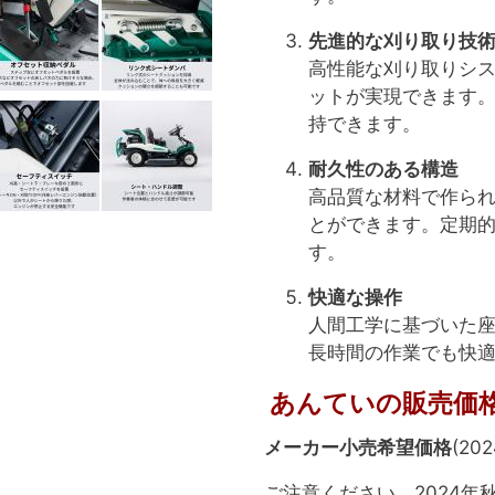
先進的な刈り取り技
高性能な刈り取りシ
ットが実現できます
持できます。
耐久性のある構造
高品質な材料で作ら
とができます。定期
す。
快適な操作
人間工学に基づいた
長時間の作業でも快
あんていの販売価格（
メーカー小売希望価格
(20
ご注意ください。2024年