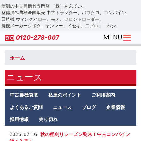
Skip
新潟の中古農機具専門店 （株）あんてい。
to
整備済み農機全国販売 中古トラクター、パワクロ、コンバイン、
main
田植機 ウィングハロー、モア、フロントローダー。
農機メーカークボタ、ヤンマー、イセキ、二プロ、コバシ。
content
MENU
0120-278-607
ホーム
ニュース
Antei
中古農機買取
私達のポイント
ご利用案内
second
menu
よくあるご質問
ニュース
ブログ
企業情報
採用情報
売り切れ
2026-07-16
秋の稲刈りシーズン到来！中古コンバイン