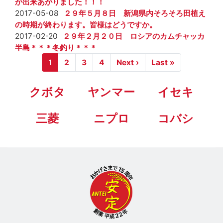
が出来あがりました！！！
2017-05-08
２９年５月８日 新潟県内そろそろ田植え
の時期が終わります。皆様はどうですか。
2017-02-20
２９年２月２０日 ロシアのカムチャッカ
半島＊＊＊冬釣り＊＊＊
Pagination
1
2
3
4
Next ›
Next
Last »
Last
page
page
クボタ
ヤンマー
イセキ
三菱
ニプロ
コバシ