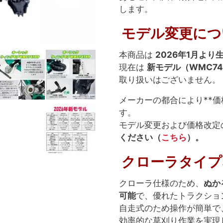
します。
モデル変更につ
本商品は
2026年1月よ
現在は
新モデル（WMC74
取り扱いはございません。
メーカーの都合により**価
す。
モデル変更および価格改定
ください（
こちら
）。
クローラタイプ
クローラ仕様のため、
ぬか
可能
で、優れたトラクショ
自走式のため操作が簡単で
効率的な草刈り作業を実現