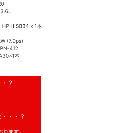
20
3.6L
-II SB34 x 1本
kW (7.0ps)
PN-412
30×1本