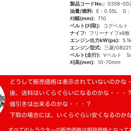
製品コードNo.
0358-00
油量/燃料
E：0.55L G：
刈幅(mm)
710
ベルト(刈取)
コグベルト HP
ナイフ
フリーナイフx8枚
エンジン出力kW(ps)
5.1
エンジン型式
三菱/GB221
ベルト(走行)
Vベルト SA
刈高(mm)
10-70mm