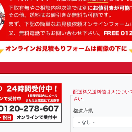
fsRight
配送料又送料値引きについ
さい。
都道府県