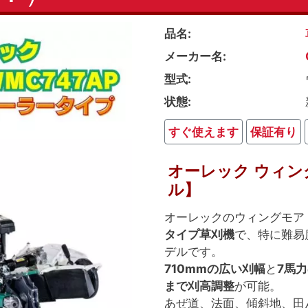
品名
メーカー名
型式
状態
すぐ使えます
保証有り
オーレック ウィ
ル】
オーレックのウィングモア
タイプ草刈機
で、特に難易
デルです。
710mmの広い刈幅
と
7馬
まで刈高調整
が可能。
あぜ道、法面、傾斜地、田