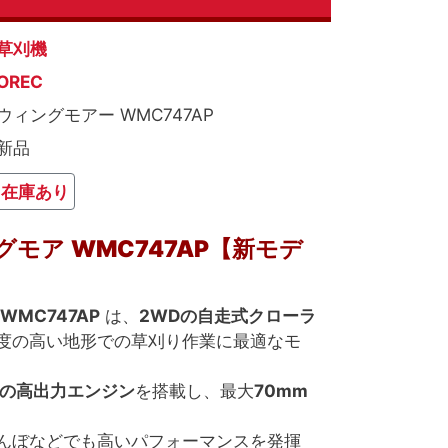
草刈機
OREC
ウィングモアー WMC747AP
新品
在庫あり
ングモア
WMC747AP
【新モデ
WMC747AP
は、
2WDの自走式クローラ
度の高い地形での草刈り作業に最適なモ
力の高出力エンジン
を搭載し、最大
70mm
んぼなどでも高いパフォーマンスを発揮