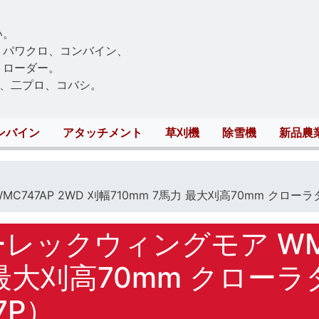
Skip
to
い。
main
、パワクロ、コンバイン、
content
トローダー。
、二プロ、コバシ。
ンバイン
アタッチメント
草刈機
除雪機
新品農
47AP 2WD 刈幅710mm 7馬力 最大刈高70mm クロー
ックウィングモア WMC7
力 最大刈高70mm クロー
7P）