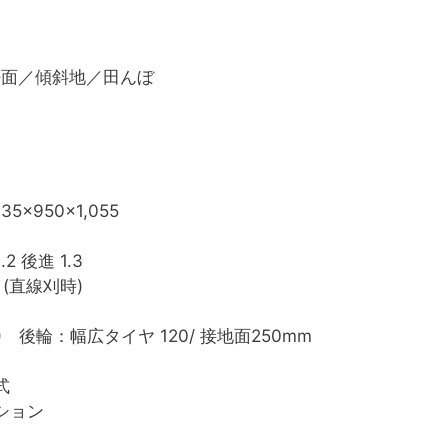
法面／傾斜地／田んぼ
835x950x1,055
.2 後進 1.3
.3 (直線刈時)
 後輪：幅広タイヤ 120/ 接地面250mm
式
ション