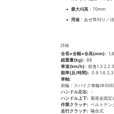
最大刈高
：70mm
用途
：あぜ草刈り／
詳細
全長×全幅×全高(mm)
1,
総重量(kg)
88
車速(km/h)
前進1.3 2.2 3
能率(反/時間)
0.9 1.6 2
車軸
前輪：スパイク車輪(Φ306)
ハンドル左右
-
ハンドル上下
菊座金固定
作業クラッチ
ベルトテン
走行クラッチ
噛合式