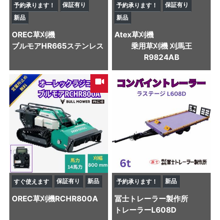
保証有り
保証有り
予約承ります！
予約承ります！
新品
新品
OREC
草刈機
Atex
草刈機
ブルモアHR665ステンレス
乗用草刈機 刈馬王
R9824AB
保証有り
新品
新品
すぐ使えます
予約承ります！
OREC
草刈機
RCHR800A
冨士トレーラー製作所
トレーラー
L608D