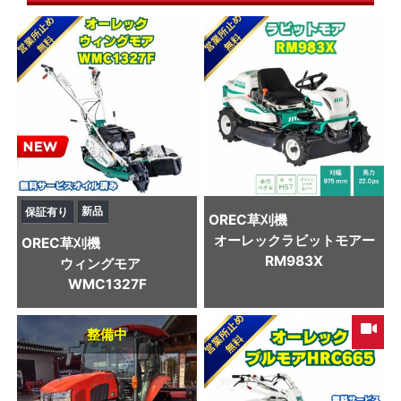
新品
保証有り
OREC
草刈機
オーレックラビットモアー
OREC
草刈機
RM983X
ウィングモア
WMC1327F
整備中