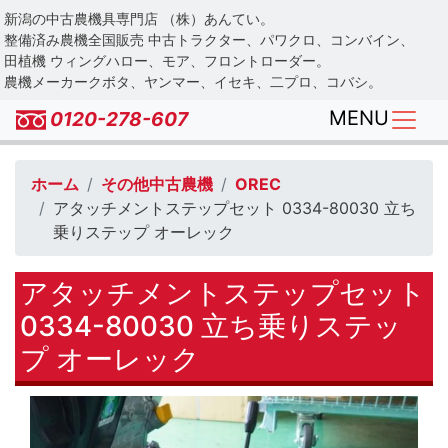
Skip
新潟の中古農機具専門店 （株）あんてい。
to
整備済み農機全国販売 中古トラクター、パワクロ、コンバイン、
main
田植機 ウィングハロー、モア、フロントローダー。
農機メーカークボタ、ヤンマー、イセキ、二プロ、コバシ。
content
MENU
0120-278-607
ホーム
その他中古農機
OREC
アタッチメントステップセット 0334-80030 立ち
乗りステップ オーレック
アタッチメントステップセット
0334-80030 立ち乗りステッ
プ オーレック