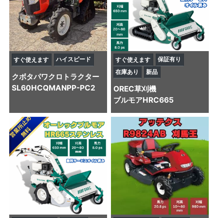
ハイスピード
保証有り
すぐ使えます
すぐ使えます
在庫あり
新品
クボタ
パワクロトラクター
SL60HCQMANPP-PC2
OREC
草刈機
ブルモアHRC665