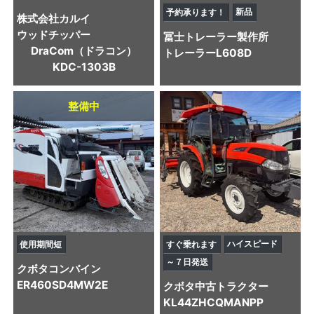
新品
予約承ります！
株式会社カルイ
ウッドチッパー
冨士トレーラー製作所
DraCom（ドラコン）
トレーラー
L608D
KDC-1303B
整備中
ハイスピード
使用期間短
すぐ乗れます
～７日発送
クボタ
コンバイン
ER460SD4MW2E
クボタ
中古トラクター
KL44ZHCQMANPP