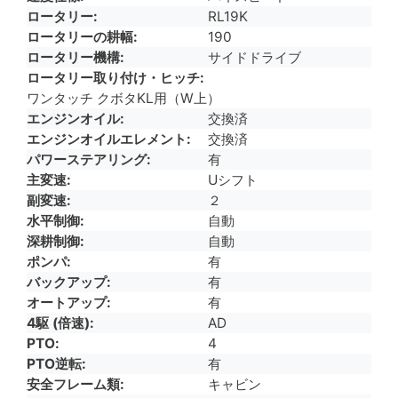
ロータリー
RL19K
ロータリーの耕幅
190
ロータリー機構
サイドドライブ
ロータリー取り付け・ヒッチ
ワンタッチ クボタKL用（W上）
エンジンオイル
交換済
エンジンオイルエレメント
交換済
パワーステアリング
有
主変速
Uシフト
副変速
２
水平制御
自動
深耕制御
自動
ポンパ
有
バックアップ
有
オートアップ
有
4駆 (倍速)
AD
PTO
4
PTO逆転
有
安全フレーム類
キャビン