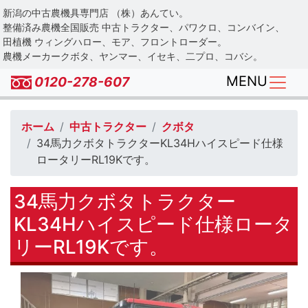
Skip
新潟の中古農機具専門店 （株）あんてい。
to
整備済み農機全国販売 中古トラクター、パワクロ、コンバイン、
main
田植機 ウィングハロー、モア、フロントローダー。
農機メーカークボタ、ヤンマー、イセキ、二プロ、コバシ。
content
MENU
0120-278-607
ホーム
中古トラクター
クボタ
34馬力クボタトラクターKL34Hハイスピード仕様
ロータリーRL19Kです。
34馬力クボタトラクター
KL34Hハイスピード仕様ロータ
リーRL19Kです。