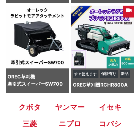
保証有り
新品
すぐ使えます
OREC
草刈機
牽引式スイーパーSW700
OREC
草刈機
RCHR800A
クボタ
ヤンマー
イセキ
三菱
ニプロ
コバシ