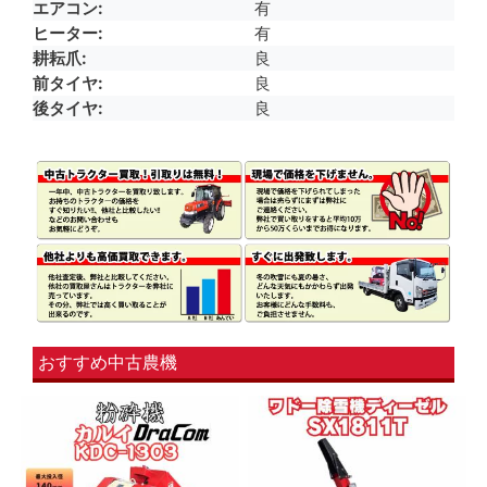
エアコン
有
ヒーター
有
耕耘爪
良
前タイヤ
良
後タイヤ
良
おすすめ中古農機