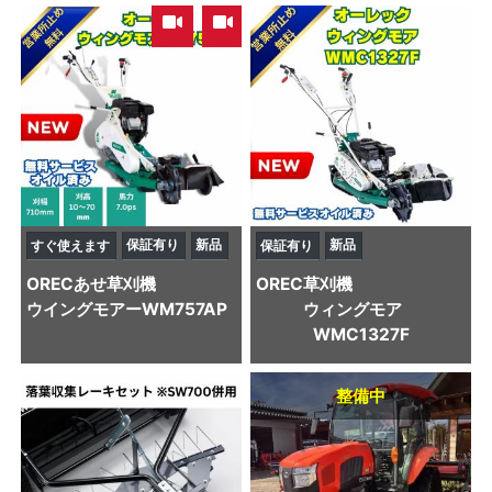
,
保証有り
新品
新品
すぐ使えます
保証有り
OREC
あせ草刈機
OREC
草刈機
ウイングモアーWM757AP
ウィングモア
WMC1327F
整備中