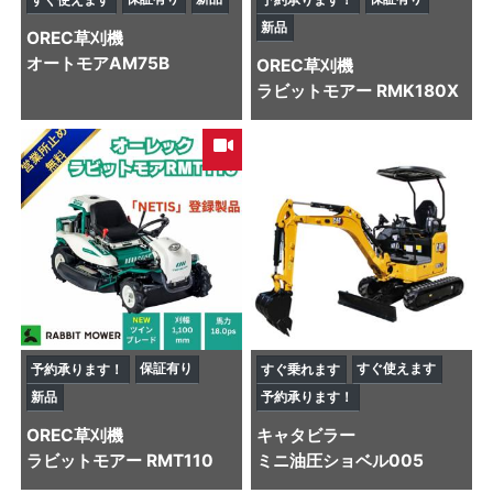
新品
OREC
草刈機
オートモアAM75B
OREC
草刈機
ラビットモアー RMK180X
保証有り
すぐ使えます
予約承ります！
すぐ乗れます
新品
予約承ります！
OREC
草刈機
キャタビラー
ラビットモアー RMT110
ミニ油圧ショベル
005