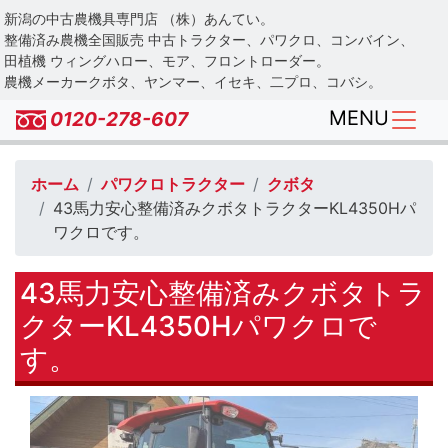
Skip
新潟の中古農機具専門店 （株）あんてい。
to
整備済み農機全国販売 中古トラクター、パワクロ、コンバイン、
main
田植機 ウィングハロー、モア、フロントローダー。
農機メーカークボタ、ヤンマー、イセキ、二プロ、コバシ。
content
MENU
0120-278-607
ホーム
パワクロトラクター
クボタ
43馬力安心整備済みクボタトラクターKL4350Hパ
ワクロです。
43馬力安心整備済みクボタトラ
クターKL4350Hパワクロで
す。