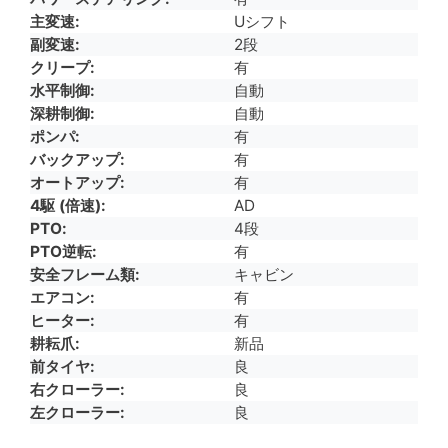
主変速
Uシフト
副変速
2段
クリープ
有
水平制御
自動
深耕制御
自動
ポンパ
有
バックアップ
有
オートアップ
有
4駆 (倍速)
AD
PTO
4段
PTO逆転
有
安全フレーム類
キャビン
エアコン
有
ヒーター
有
耕耘爪
新品
前タイヤ
良
右クローラー
良
左クローラー
良