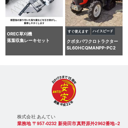
ハイスピード
すぐ使えます
OREC
草刈機
落葉収集レーキセット
クボタ
パワクロトラクター
SL60HCQMANPP-PC2
株式会社 あん
てい
業務地
〒957-0232
新発田市真野原外2962番地−2