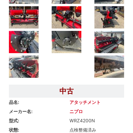
中古
品名
アタッチメント
メーカー名
ニプロ
型式
WRZ4200N
状態
点検整備済み