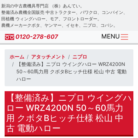
Skip
新潟の中古農機具専門店 （株）あんてい。
to
整備済み農機全国販売 中古トラクター、パワクロ、コンバイン、
main
田植機 ウィングハロー、モア、フロントローダー。
農機メーカークボタ、ヤンマー、イセキ、二プロ、コバシ。
content
MENU
0120-278-607
ホーム
アタッチメント
ニプロ
【整備済み】ニプロ ウイングハロー WRZ4200N
50～60馬力用 クボタBヒッチ仕様 松山 中古 電動
ハロー
【整備済み】ニプロ ウイングハ
ロー WRZ4200N 50～60馬力
用 クボタBヒッチ仕様 松山 中
古 電動ハロー