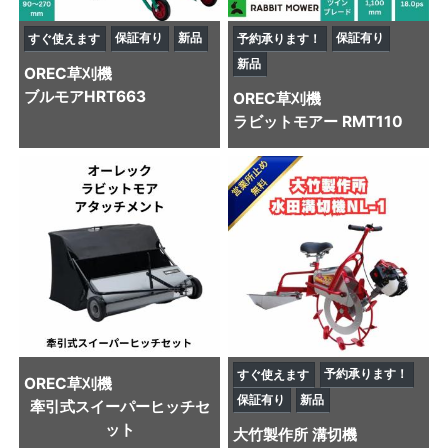
保証有り
新品
保証有り
すぐ使えます
予約承ります！
新品
OREC
草刈機
ブルモアHRT663
OREC
草刈機
ラビットモアー RMT110
予約承ります！
すぐ使えます
OREC
草刈機
保証有り
新品
牽引式スイーパーヒッチセ
ット
大竹製作所
溝切機