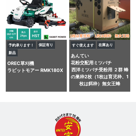
保証有り
在庫あり
予約承ります！
すぐ使えます
新品
あんてい
花粉交配用ミツバチ
OREC
草刈機
西洋ミツバチ受粉用 ２群 蜂
ラビットモアー RMK180X
の巣枠2枚（1枚は育児枠、1
枚は餌枠）無女王蜂