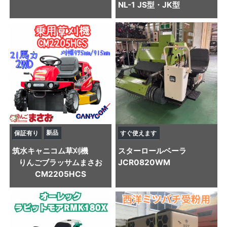
NL-1 JS型・JK型
新品
保証有り
すぐ使えます
筑水キャニコム
草刈機
スター
ロールベーラ
りんごブラッサムまさお
JCR0820WM
CM2205HCS