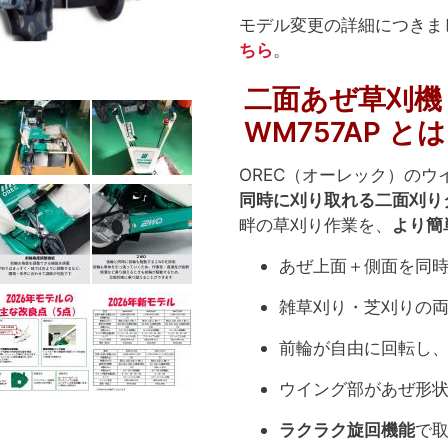
モデル変更の詳細につきま
ちら
。
二面あぜ草刈機
WM757AP とは
OREC（オーレック）のウ
同時に刈り取れる二面刈り
畔の草刈り作業を、
より簡
あぜ上面＋側面を同
雑草刈り・芝刈りの
前輪が自由に回転し
ウイング部があぜ形
ラクラク旋回機能
で