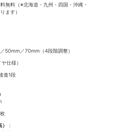
料無料（※北海道・九州・四国・沖縄・
かります）
m／50mm／70mm（4段階調整）
イヤ仕様）
後進1段
m
m
8枚
高）
：