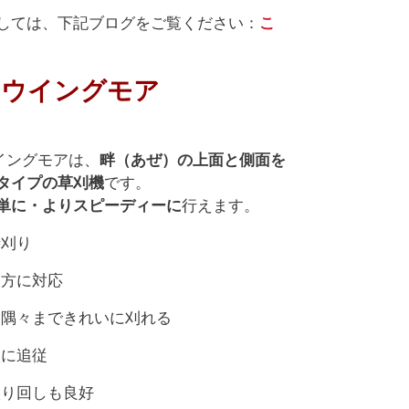
しては、下記ブログをご覧ください：
こ
 ウイングモア
イングモアは、
畔（あぜ）の上面と側面を
タイプの草刈機
です。
単に・よりスピーディーに
行えます。
時刈り
両方に対応
、隅々まできれいに刈れる
状に追従
取り回しも良好