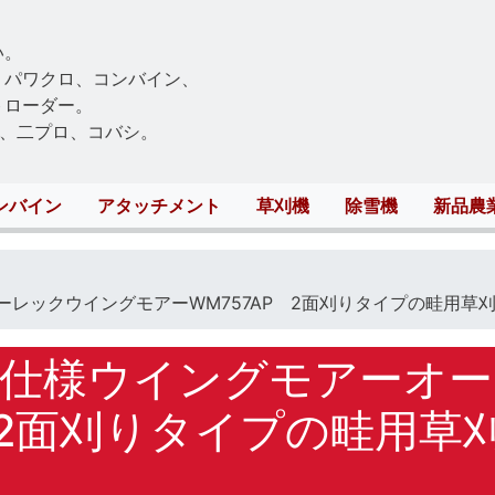
Skip
to
い。
main
、パワクロ、コンバイン、
content
トローダー。
、二プロ、コバシ。
ンバイン
アタッチメント
草刈機
除雪機
新品農
ックウイングモアーWM757AP 2面刈りタイプの畦用草刈機
仕様ウイングモアーオ
P 2面刈りタイプの畦用