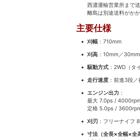
西濃運輸営業所まで送
離島は別途送料がか
主要仕様
刈幅
：710mm
刈高
：10mm／30m
駆動方式
：2WD（タ
走行速度
：前進3段／
エンジン出力
：
最大 7.0ps / 4000rp
定格 5.0ps / 3600rp
刈刃
：フリーナイフ 
寸法（全長×全幅×全