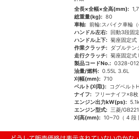
全長×全幅×全高(mm)
1,
総重量(kg)
80
車軸
前輪:スパイク車輪（φ3
ハンドル左右
回動3段固
ハンドル上下
菊座固定式
作業クラッチ
ダブルテン
走行クラッチ
菊座固定式
製品コードNo.
0328-01
油量/燃料
0.55L 3.6L
刈幅(mm)
710
ベルト(刈取)
コグベルトHP-
ナイフ
フリーナイフ×8枚
エンジン出力kW(ps)
5.1
エンジン型式
三菱/GB221
刈高(mm)
10~70（ 4 段