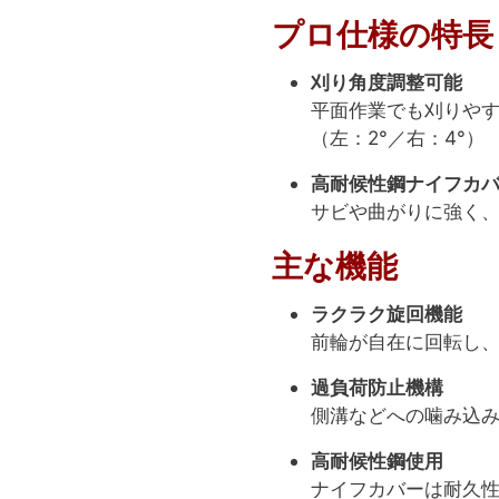
プロ仕様の特長
刈り角度調整可能
平面作業でも刈りや
（左：2°／右：4°）
高耐候性鋼ナイフカ
サビや曲がりに強く
主な機能
ラクラク旋回機能
前輪が自在に回転し
過負荷防止機構
側溝などへの噛み込
高耐候性鋼使用
ナイフカバーは耐久