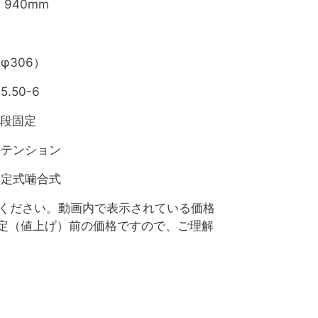
× 940mm
φ306）
.50-6
3段固定
ルテンション
固定式噛合式
参照ください。動画内で表示されている価格
定（値上げ）前の価格ですので、ご理解