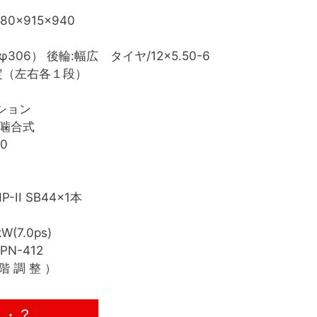
780×915×940
06） 後輪:幅広 タイヤ/12×5.50-6
定（左右各１段）
ション
 噛合式
20
II SB44x1本
kW(7.0ps)
PN-412
 階 調 整 ）