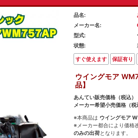
品名
メーカー名
型式
状態
すぐ使えます
保証有り
ウイングモア WM7
品】
あんてい販売価格（税込）：3
メーカー希望小売価格（税込
※本商品は
ウイングモア W
※メーカー都合により価格
のみの出荷
となります。