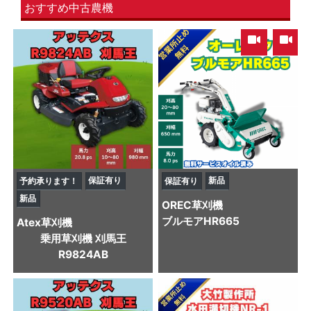
おすすめ中古農機
,
保証有り
新品
予約承ります！
保証有り
新品
OREC
草刈機
ブルモアHR665
Atex
草刈機
乗用草刈機 刈馬王
R9824AB