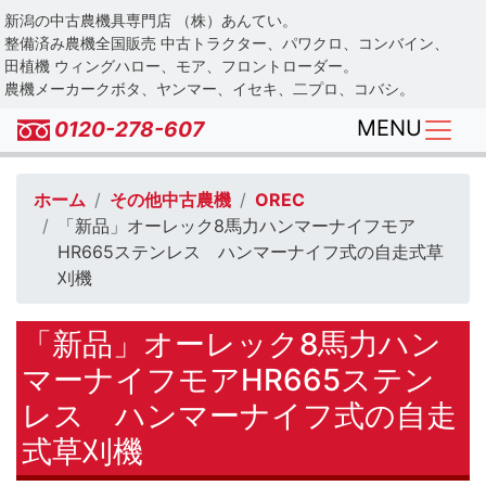
Skip
新潟の中古農機具専門店 （株）あんてい。
to
整備済み農機全国販売 中古トラクター、パワクロ、コンバイン、
main
田植機 ウィングハロー、モア、フロントローダー。
農機メーカークボタ、ヤンマー、イセキ、二プロ、コバシ。
content
MENU
0120-278-607
ホーム
その他中古農機
OREC
「新品」オーレック8馬力ハンマーナイフモア
HR665ステンレス ハンマーナイフ式の自走式草
刈機
「新品」オーレック8馬力ハン
マーナイフモアHR665ステン
レス ハンマーナイフ式の自走
式草刈機