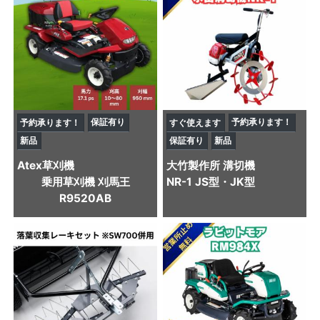
保証有り
予約承ります！
予約承ります！
すぐ使えます
新品
保証有り
新品
Atex
草刈機
大竹製作所
溝切機
乗用草刈機 刈馬王
NR-1 JS型・JK型
R9520AB