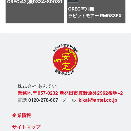
OREC
草刈機
0334-80030
OREC
草刈機
ラビットモアー RM983FX
株式会社 あん
てい
業務地
〒957-0232
新発田市真野原外2962番地−2
電話
0120-278-607
メール
kikai@antei.co.jp
企業情報
サイトマップ