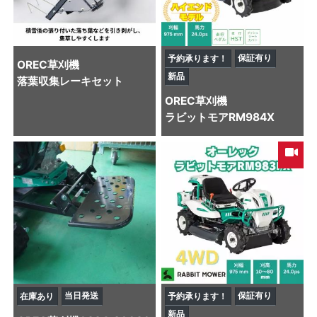
保証有り
予約承ります！
OREC
草刈機
新品
落葉収集レーキセット
OREC
草刈機
ラビットモアRM984X
当日発送
保証有り
在庫あり
予約承ります！
新品