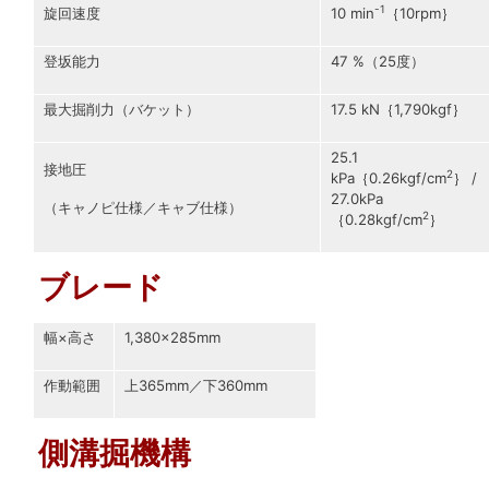
-1
旋回速度
10 min
｛10rpm｝
登坂能力
47 %（25度）
最大掘削力（バケット）
17.5 kN｛1,790kgf｝
25.1
接地圧
2
kPa｛0.26kgf/cm
｝ /
27.0kPa
（キャノピ仕様／キャブ仕様）
2
｛0.28kgf/cm
｝
ブレード
幅×高さ
1,380×285mm
作動範囲
上365mm／下360mm
側溝掘機構