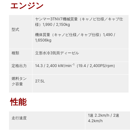
エンジン
ヤンマー3TNV7機械質量（キャノピ仕様／キャブ仕
様）1,990 / 2,150kg
型式
機体質量（キャノピ仕様／キャブ仕様）1,490 /
1,6506kg
種類
立形水冷3気筒ディーゼル
-1
定格出力
14.3 / 2,400 kW/min
｛19.4 / 2,400PS/rpm｝
燃料タン
27.5L
ク容量
性能
1速 2.2km/h / 2速
走行速度
4.2km/h