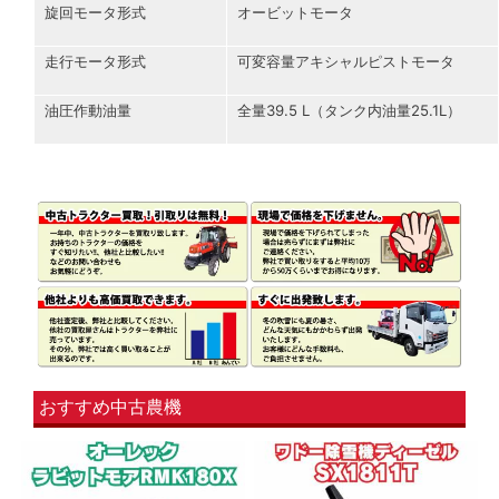
旋回モータ形式
オービットモータ
走行モータ形式
可変容量アキシャルピストモータ
油圧作動油量
全量39.5 L（タンク内油量25.1L）
おすすめ中古農機