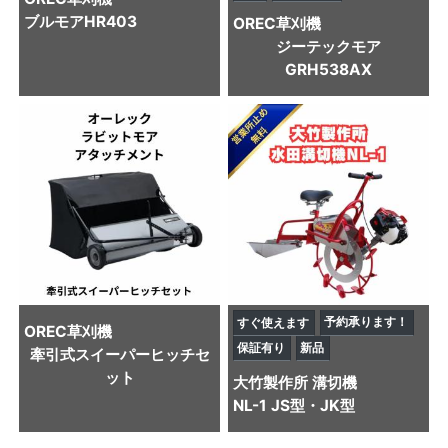
ブルモアHR403
OREC
草刈機
ジーテックモア
GRH538AX
予約承ります！
すぐ使えます
OREC
草刈機
保証有り
新品
牽引式スイーパーヒッチセ
ット
大竹製作所
溝切機
NL-1 JS型・JK型