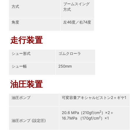
ブームスイング
方式
方式
角度
左46度／右74度
走行装置
シュー形式
ゴムクローラ
シュー幅
250mm
油圧装置
油圧ポンプ
可変容量アキシャルピストン2＋ギヤ1
2
20.6 MPa｛210gf/cm
｝×2＋
2
16.7MPa ｛170gf/cm
｝×1
油圧ポンプ (設定圧)