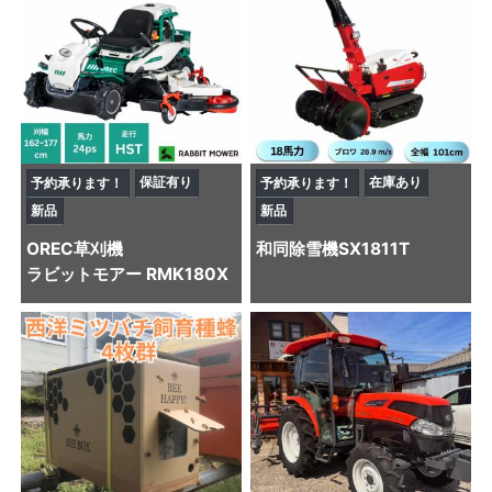
保証有り
在庫あり
予約承ります！
予約承ります！
新品
新品
OREC
草刈機
和同
除雪機
SX1811T
ラビットモアー RMK180X