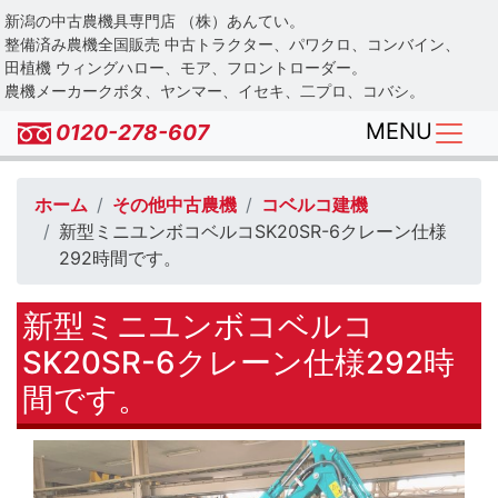
Skip
新潟の中古農機具専門店 （株）あんてい。
to
整備済み農機全国販売 中古トラクター、パワクロ、コンバイン、
main
田植機 ウィングハロー、モア、フロントローダー。
農機メーカークボタ、ヤンマー、イセキ、二プロ、コバシ。
content
MENU
0120-278-607
ホーム
その他中古農機
コベルコ建機
新型ミニユンボコベルコSK20SR-6クレーン仕様
292時間です。
新型ミニユンボコベルコ
SK20SR-6クレーン仕様292時
間です。