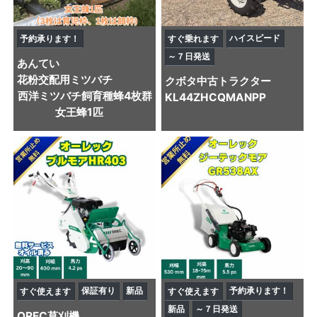
ハイスピード
予約承ります！
すぐ乗れます
～７日発送
あんてい
花粉交配用ミツバチ
クボタ
中古トラクター
西洋ミツバチ飼育種蜂4枚群
KL44ZHCQMANPP
女王蜂1匹
保証有り
新品
予約承ります！
すぐ使えます
すぐ使えます
新品
～７日発送
OREC
草刈機