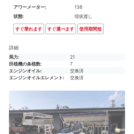
アワーメーター
138
状態
現状渡し
すぐ乗れます
すぐ運べます
使用期間短
詳細
馬力
21
田植機の条植数
7
エンジンオイル
交換済
エンジンオイルエレメント
交換済