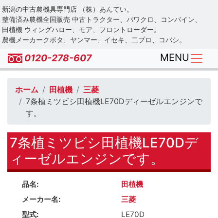
Skip
新潟の中古農機具専門店 （株）あんてい。
to
整備済み農機全国販売 中古トラクター、パワクロ、コンバイン、
main
田植機 ウィングハロー、モア、フロントローダー。
農機メーカークボタ、ヤンマー、イセキ、二プロ、コバシ。
content
MENU
0120-278-607
ホーム
田植機
三菱
7条植ミツビシ田植機LE70Dディーゼルエンジンで
す。
7条植ミツビシ田植機LE70Dデ
ィーゼルエンジンです。
品名
田植機
メーカー名
三菱
型式
LE70D