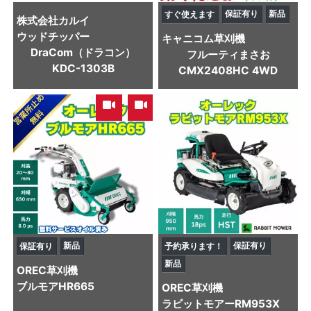
保証有り
新品
すぐ使えます
株式会社カルイ
ウッドチッパー
キャニコム
草刈機
DraCom（ドラコン）
フルーティまさお
KDC-1303B
CMX2408HC 4WD
,
新品
保証有り
保証有り
予約承ります！
新品
OREC
草刈機
ブルモアHR665
OREC
草刈機
ラビットモアーRM953X