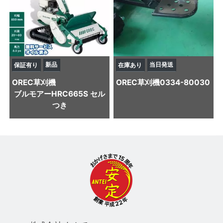
新品
当日発送
保証有り
在庫あり
OREC
草刈機
OREC
草刈機
0334-80030
ブルモアーHRC665S セル
つき