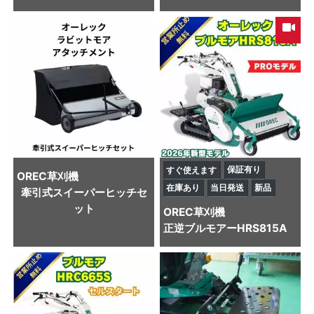
保証有り
すぐ使えます
OREC
草刈機
在庫あり
当日発送
新品
牽引式スイーパーヒッチセ
ット
OREC
草刈機
正逆ブルモアーHRS815A